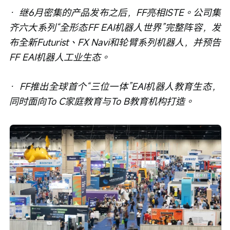
·  继6月密集的产品发布之后，FF亮相ISTE。公司集
齐六大系列“全形态FF EAI机器人世界”完整阵容，发
布全新Futurist、FX Navi和轮臂系列机器人，并预告
FF EAI机器人工业生态。
·  FF推出全球首个“三位一体”EAI机器人教育生态，
同时面向To C家庭教育与To B教育机构打造。