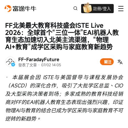
註冊/登入
迎新驚喜賞 股票/BTC等任你揀!
FF北美最大教育科技盛会ISTE Live 
2026：全球首个“三位一体”EAI机器人教
育生态加速切入北美主流渠道，“物理
AI+教育”成学区采购与家庭教育新趋势
FF-FaradayFuture
關注
發表了文章
 · 
07/02 14:05
·  本届展会因 ISTE与美国督导与课程发展协会
（ASCD）的深化合作，吸引了大批学区总监、CIO
及大型采购决策者到场；多家成熟的教育科技经销
商对FF的EAI机器人教育生态表现出强烈兴趣，印证
物理AI与教育的结合已成为学区采购与家庭教育不可
逆转的新趋势。