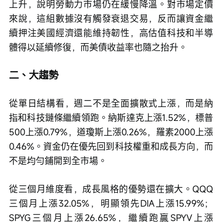
上升，說明勞動力市場仍在緩慢降溫。對市場定價
來說，這組數據沒有觸發衰退交易，反而讓資金繼
續押注美國經濟還能維持韌性，高估值科技和半導
體得以延續修復，而美債收益率也隨之抬升。
二、大趨勢
從單日結構看，週二不是全面擴散式上漲，而是納
指和科技鏈條繼續領跑。納斯達克上漲1.52%，標普
500上漲0.79%，道瓊斯上漲0.26%，羅素2000上漲
0.46%。資金仍在優先回到科技權重和成長方向，而
不是均勻鋪開到全市場。
從三個月維度看，成長風格的優勢還在擴大。QQQ
三個月上漲32.05%，明顯領先DIA上漲15.99%；
SPYG三個月上漲26.65%，繼續跑贏SPYV上漲