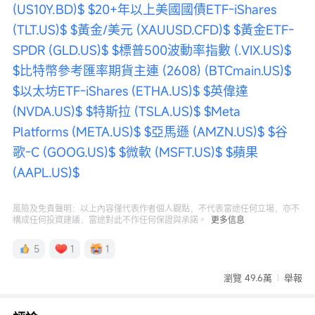
(US10Y.BD)$
$20+年以上美國國債ETF-iShares 
(TLT.US)$
$黃金/美元 (XAUUSD.CFD)$
$黃金ETF-
SPDR (GLD.US)$
$標普500波動率指數 (.VIX.US)$
$比特幣參考匯率期貨主連 (2608) (BTCmain.US)$
$以太坊ETF-iShares (ETHA.US)$
$英偉達 
(NVDA.US)$
$特斯拉 (TSLA.US)$
$Meta 
Platforms (META.US)$
$亞馬遜 (AMZN.US)$
$谷
歌-C (GOOG.US)$
$微軟 (MSFT.US)$
$蘋果 
(AAPL.US)$
風險及免責聲明：以上內容僅代表作者個人觀點，不代表富途任何立場，亦不
構成任何投資建議，富途對此不作任何保證與承諾。
更多信息
5
1
1
瀏覽 49.6萬
舉報