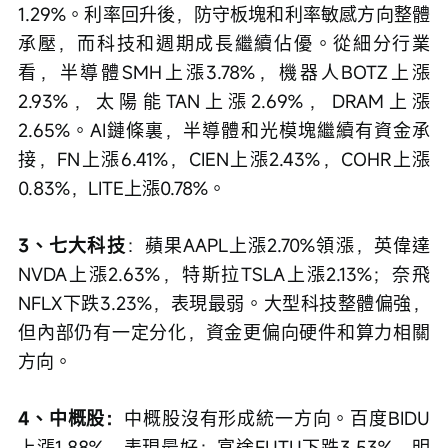
1.29%。利率回升後，防守板塊和利率敏感方向整體
承壓，而科技和週期成長繼續佔優。從細分行業
看，半導體SMH上漲3.78%，機器人BOTZ上漲
2.93%，太陽能TAN上漲2.69%，DRAM上漲
2.65%。AI鏈條裏，半導體和光模塊繼續有資金承
接，FN上漲6.41%，CIEN上漲2.43%，COHR上漲
0.83%，LITE上漲0.78%。
3、七大科技
：蘋果AAPL上漲2.70%領漲，英偉達
NVDA上漲2.63%，特斯拉TSLA上漲2.13%；奈飛
NFLX下跌3.23%，表現最弱。大型科技整體偏強，
但內部仍有一定分化，資金更偏向硬件和算力相關
方向。
4、中概股：
中概股沒有形成統一方向。百度BIDU
上漲1.88%，表現最好；富途FUTU下跌3.53%，明