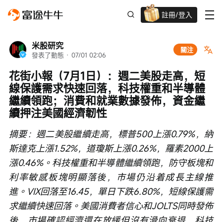
註冊/登入
迎新驚喜賞 股票/BTC等任你揀!
米股研究
關注
發表了動態
 · 
07/01 02:06
花街小報（7月1日）：週二美股走高，短
線保護需求快速回落，科技權重和半導體
繼續領跑；消費和就業數據發佈，資金繼
續押注美國經濟韌性
摘要：週二美股繼續走高，標普500上漲0.79%，納
斯達克上漲1.52%，道瓊斯上漲0.26%，羅素2000上
漲0.46%。科技權重和半導體繼續領跑，防守板塊和
利率敏感板塊明顯落後，市場仍沿着成長主線推
進。VIX回落至16.45，單日下跌6.80%，短線保護需
求繼續快速回落。美國消費者信心和JOLTS同時發佈
後，市場確認經濟還在放緩但沒有滑向衰退，科技