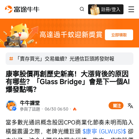
註冊/登入
迎新驚喜賞 股票/BTC等任你揀!
「賣存買光」交易繼續？光通信巨頭將發財報
康寧股價再創歷史新高！大漲背後的原因
有哪些？「Glass Bridge」會是下一個AI
爆發點嗎？
牛牛課堂
關注
參與了話題
 · 
06/30 06:50
 · 
當多數光通訊概念股因CPO商業化節奏未明而陷入
橫盤震盪之際，老牌光纖巨頭 
$康寧 (GLW.US)$
 卻