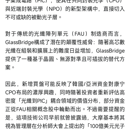
子集成電路（PIC），使其在共同封裝光學（CPO）
與近端封裝光學（NPO）的新型架構中，直接切入
不可或缺的被動光子層。
對于傳統的光纖陣列單元（FAU）制造商而言，
GlassBridge構成了潛在的顛覆性威脅：隨著高芯數
光纖在組裝和擴展上的難度日益增加，GlassBridge
提供了一種基于晶圓、無源對準且可插拔的替代方
案。
因此，新增買盤可能反映了韓國/亞洲資金對康宁
CPO布局的濃厚興趣，同時隨著投資者重新評估高
密度「光纖到PIC」耦合領域的價值分布，部分資金
正從FAU相關概念股中輪動而出。不過需要提醒的
是，這項技術公司早前就曾披露過，大摩基本將其
視為管理層在分析師大會上提出的「100億美元光子