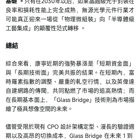
基礎 。
只有在2030年以后，如果晶圓級光子封裝在
良率和損耗性能上完全成熟，無源光學元件行業才
可能真正迎來一場從「物理微組裝」向「半導體級
工藝集成」的顛覆性范式轉移 。
總結
綜合來看，康寧近期的強勢暴漲是「短期資金面」
與「長期技術面」完美共振的結果。在短期內，富
時羅素指數的調整、嚴重的軋空行情，以及英偉達
自建網路的傳聞，共同點燃了市場的追高熱情；而
在長期基本面上，「Glass Bridge」技術則為市場描
繪了極具想像空間的未來。
儘管受限於現有 CPO 設計架構定型、漫長的驗證週
期以及高昂的切換成本，Glass Bridge 在未來 1 到 