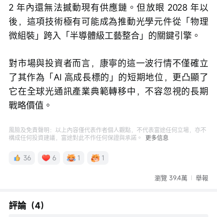
2 年內還無法撼動現有供應鏈。但放眼 2028 年以
後，這項技術極有可能成為推動光學元件從「物理
微組裝」跨入「半導體級工藝整合」的關鍵引擎。
對市場與投資者而言，康寧的這一波行情不僅確立
了其作為「AI 高成長標的」的短期地位，更凸顯了
它在全球光通訊產業典範轉移中，不容忽視的長期
戰略價值。
風險及免責聲明：以上內容僅代表作者個人觀點，不代表富途任何立場，亦不
構成任何投資建議，富途對此不作任何保證與承諾。
更多信息
36
6
1
1
瀏覽 39.4萬
舉報
評論（4）