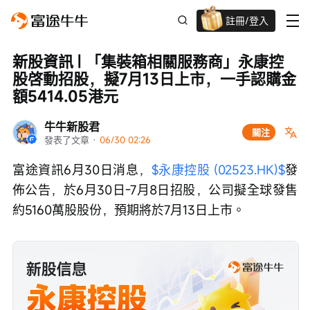
註冊/登入
迎新驚喜賞 股票/BTC等任你揀!
新股資訊 | 「集裝箱相關服務商」永康控
股啓動招股，擬7月13日上市，一手認購金
額5414.05港元
牛牛新股君
關注
發表了文章
 · 
06/30 02:26
富途資訊6月30日消息，
$永康控股 (02523.HK)$
發
佈公告，於6月30日-7月8日招股，公司擬全球發售
約5160萬股股份，預期將於7月13日上市。