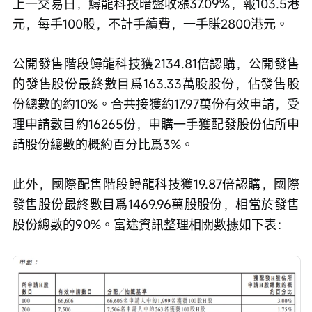
上一交易日，鱘龍科技暗盤收漲37.09%，報103.5港
元，每手100股，不計手續費，一手賺2800港元。
公開發售階段鱘龍科技獲2134.81倍認購，公開發售
的發售股份最終數目爲163.33萬股股份，佔發售股
份總數的約10%。合共接獲約17.97萬份有效申請，受
理申請數目約16265份，申購一手獲配發股份佔所申
請股份總數的概約百分比爲3%。
此外，國際配售階段鱘龍科技獲19.87倍認購，國際
發售股份最終數目爲1469.96萬股股份，相當於發售
股份總數的90%。富途資訊整理相關數據如下表：