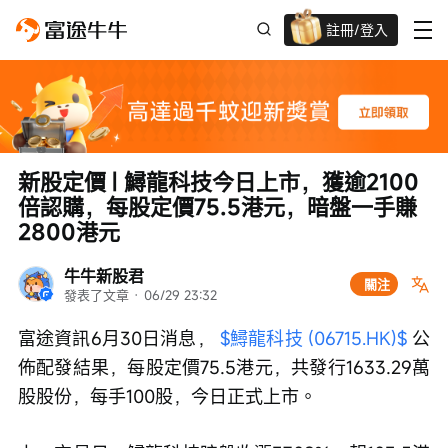
註冊/登入
迎新驚喜賞 股票/BTC等任你揀!
新股定價 | 鱘龍科技今日上市，獲逾2100
倍認購，每股定價75.5港元，暗盤一手賺
2800港元
牛牛新股君
關注
發表了文章
 · 
06/29 23:32
富途資訊6月30日消息， 
$鱘龍科技 (06715.HK)$
 公
佈配發結果，每股定價75.5港元，共發行1633.29萬
股股份，每手100股，今日正式上市。