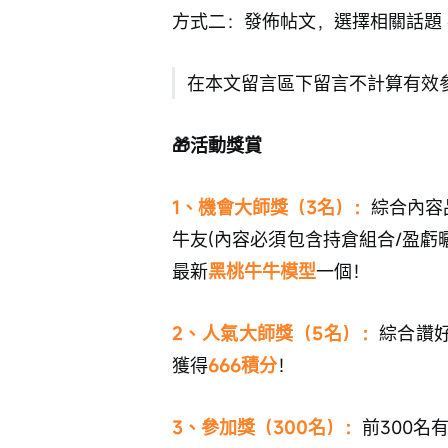
方式二：發佈帖文，選擇相關話題 
在本文留言區下留言不計算有效
🎁活動獎賞
1、機會大師獎（3名）：
綜合內容
牛友(內容必須包含持倉組合/盈虧
最新
黑桃牛牛模型
一個！
2、人氣大師獎（5名）：
綜合讚
獲得
666積分
！
3、參加獎（300名）：
前300名