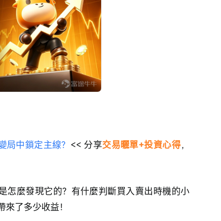
變
局中鎖定主線？
<< 分享
交易曬單+投資心得
，
是怎麼發現它的？有什麼判斷買入賣出時機的小
帶來了多少收益！