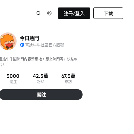
註冊/登入
下載
今日熱門
富途牛牛社區官方賬號
富途牛牛圈熱門內容聚集地。想上熱門嗎？快點@
我！
3000
42.5萬
67.3萬
關注
粉絲
來訪
關注