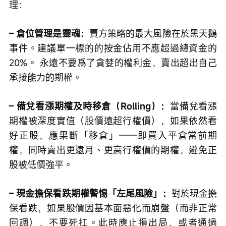
理：
– 倉位管理是靈魂：
賣方策略的最大風險在於黑天鵝
事件。建議單一標的的按金佔用不應超過總資金的
20%。 永遠不要爲了貪婪的權利金，賣出超出自己
承接能力的期權。
– 備兌看漲期權及時移倉（Rolling）：
當備兌看漲
期權被深度實值（股價遠超行權價），如果依然看
好正股，應果斷「移倉」——即買入平倉當前期
權，同時賣出更遠月、更高行權價的期權，避免正
股被低價強平。
– 現金擔保看跌期權警惕「左尾風險」：
對於現金擔
保看跌，如果股價因基本面惡化而崩盤（而非正常
回調），不要死扛。此時應止損出局，或者通過