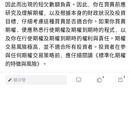
因此而出現的短欠數額負責。因此，你在買賣前應
研究及理解期權，以及根據本身的財政狀況及投資
目標，仔細考慮這種買賣是否適合你。如果你買賣
期權，便應熟悉行使期權及期權到期時的程式，以
及你在行使期權及期權到期時的權利與責任。期權
交易風險極高，並不適合所有投資者。投資者在參
與任何期權交易策略前，應仔細閱讀《標準化期權
的特徵與風險》。
6
3
風險及免責聲明：以上內容僅代表作者個人觀點，不代表富途任何立場，亦不
搶沙發
構成任何投資建議，富途對此不作任何保證與承諾。
更多信息
6
瀏覽 8萬
舉報
評論