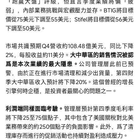
「跑贏大盤」評級，但直言季度業績將偏「疲
弱」，內部業務挑戰與宏觀壓力並存。BTIG將目標
價從75美元下調至55美元；Stifel將目標價從56美元
下調至50美元。
市場共識預期Q4營收約108.48億美元，同比下降
2%，每股收益約11美分。
大中華區的銷售情況被認
爲是本次業績的最大隱患。
公司管理層此前已預
警，由於正在進行市場清理和減少出貨量，第四財
季大中華區收入預計將下降20%。這個曾經的增長
引擎何時企穩，是投資者最關心的問題之一。
利潤端同樣面臨考驗。
管理層預計第四季度毛利率
將下降25至75個點子，其中包含了美國關稅對北美
業務帶來的約250個點子的負面影響。此外，爲了清
理庫存而進行的促銷活動也持續對盈利造成壓力。