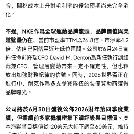
牌，關稅成本上升對毛利率的侵蝕預期尚未完全消
化。
不過，NKE作爲全球運動品牌龍頭，品牌價值與渠
道壁壘仍在，
當前市盈率TTM爲26.8倍、市淨率4.2
倍，估值已回落至近年低位區間。公司於6月24日宣
佈任命前輝瑞CFO David M. Denton爲新任執行副總
裁兼CFO，管理層變動帶來一定不確定性，但也釋
放出加強財務紀律的信號。同時，2026世界盃正在
進行中，耐克作爲多支參賽隊伍的裝備贊助商獲得
品牌曝光。
公司將於6月30日盤後公佈2026財年第四季度業
績，但業績前多家機構密集下調評級與目標價。
奧
本海默將目標價從120美元大幅下調至60美元，維持