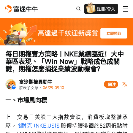
註冊/登入
迎新驚喜賞 股票/BTC等任你揀!
每日期權賣方策略｜NKE業績臨近！大中
華區表現、「Win Now」戰略成色成關
鍵，期權怎麼捕捉業績波動機會？
富途期權異動牛
關注
發表了文章
 · 
06/29 09:10
一、市場風向標
上一交易日美股三大指數齊跌，消費板塊整體承
壓。 
$耐克 (NKE.US)$
 股價持續徘徊於52周低點附