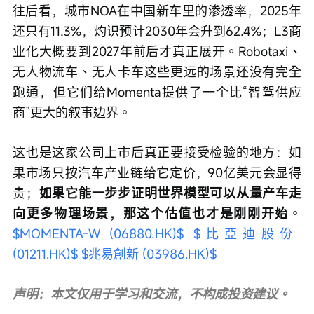
往后看，城市NOA在中国新车里的渗透率，2025年
还只有11.3%，灼识预计2030年会升到62.4%；L3商
业化大概要到2027年前后才真正展开。Robotaxi、
无人物流车、无人卡车这些更远的场景还没有完全
跑通，但它们给Momenta提供了一个比“智驾供应
商”更大的叙事边界。
这也是这家公司上市后真正要接受检验的地方：如
果市场只按汽车产业链给它定价，90亿美元会显得
贵；
如果它能一步步证明世界模型可以从量产车走
向更多物理场景，那这个估值也才是刚刚开始
。 
$MOMENTA-W (06880.HK)$
$比亞迪股份 
(01211.HK)$
$兆易創新 (03986.HK)$
声明：本文仅用于学习和交流，不构成投资建议。