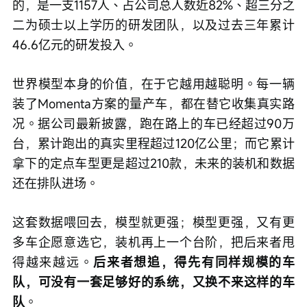
的，是一支1157人、占公司总人数近82%、超三分之
二为硕士以上学历的研发团队，以及过去三年累计
46.6亿元的研发投入。
世界模型本身的价值，在于它越用越聪明。每一辆
装了Momenta方案的量产车，都在替它收集真实路
况。据公司最新披露，跑在路上的车已经超过90万
台，累计跑出的真实里程超过120亿公里；而它累计
拿下的定点车型更是超过210款，未来的装机和数据
还在排队进场。
这套数据喂回去，模型就更强；模型更强，又有更
多车企愿意选它，装机再上一个台阶，把后来者甩
得越来越远。
后来者想追，得先有同样规模的车
队，可没有一套足够好的系统，又换不来这样的车
队
。