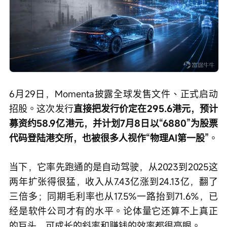
6月29日，Momenta披露全球发售文件、正式启动
招股。这次发行
直接把发行价定在295.6港元，预计
募资约58.9亿港元，并计划7月8日以“6880”为股票
代码登陆港交所，也被很多人视作“物理AI第一股”
。
当下，它率先跑通的是自动驾驶，从2023到2025这
两年扩张得很猛，收入从7.43亿涨到24.13亿，翻了
三倍多；同期毛利率也从17.5%一路抬到71.6%，已
经是软件公司才有的水平。论体量它还算不上真正
的巨头，可成长的斜率和赚钱的效率都很亮眼。