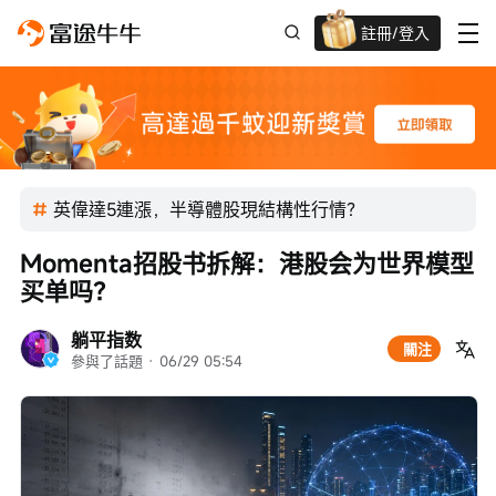
註冊/登入
迎新驚喜賞 股票/BTC等任你揀!
英偉達5連漲，半導體股現結構性行情？
Momenta招股书拆解：港股会为世界模型
买单吗？
躺平指数
關注
參與了話題
 · 
06/29 05:54