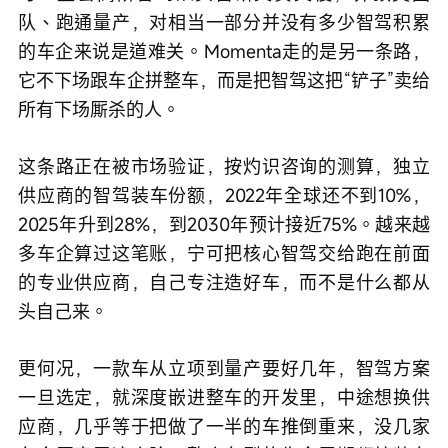
队、跑通量产，对相当一部分并没有多少智驾积累
的车企来说是道难关。Momenta走的是另一条路，
它不下场跟车企拼整车，而是把智驾这把“铲子”卖给
所有下场厮杀的人。
这条路正在被市场验证，按灼识咨询的测算，独立
供应商的智驾装车份额，2022年全球还不到10%，
2025年升到28%，到2030年预计接近75%。越来越
多车企算过这笔账，宁可把核心智驾交给跑在前面
的专业供应商，自己专注造好车，而不是什么都从
头自己来。
更何况，一款车从立项到量产要好几年，智驾方案
一旦选定，就深度嵌进整车的开发里，中途想换供
应商，几乎等于把做了一半的车推倒重来，没几家