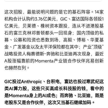
这次招股，最能说明问题的是它的基石阵容。14家
机构合计认购约3.76亿美元，GIC、富达国际各领投1
亿美元，贝莱德、橡树资本跟投，连从不进港股基
石的富兰克林邓普顿都头一回现身；国内顶级的私
募、公募和险资也悉数到场，高毅、博裕、华夏基
金、广发基金以及太平洋保险都在其中；产业“顶级”
战略投资人梅赛德斯-奔驰和比亚迪再次现身，最近
A股涨幅靠前的Momenta产业链合作伙伴兆易创新
也赫然在列。
GIC投过Anthropic、台积电，富达也投过寒武纪这
类AI算力股，这些只买高成长科技股的钱，看中的
是Momenta身上的AI成色；而奔驰、比亚迪，既是
老股东又是合作伙伴，这次又当基石继续加码。