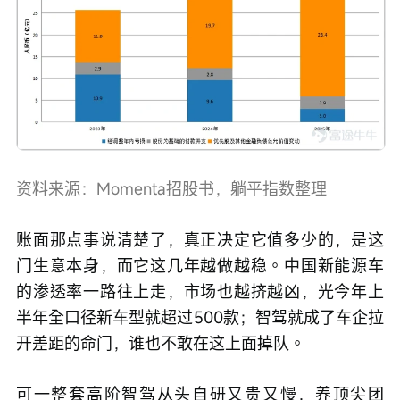
资料来源：Momenta招股书，躺平指数整理
账面那点事说清楚了，真正决定它值多少的，是这
门生意本身，而它这几年越做越稳。中国新能源车
的渗透率一路往上走，市场也越挤越凶，光今年上
半年全口径新车型就超过500款；智驾就成了车企拉
开差距的命门，谁也不敢在这上面掉队。
可一整套高阶智驾从头自研又贵又慢，养顶尖团