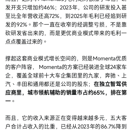
发开支只增加约46%；2023年，公司的研发投入甚
至比全年营收还高72%，到2025年毛利已经追到研
发的92%。那个一直在收窄的经调整亏损，不是靠
砍研发省出来的，而是更优商业模式带来的毛利一
点点覆盖过来的。
撑起这套商业模式增长空间的，则是Momenta优质
的客户阵容， Momenta的方案已经装进全球24家车
企，覆盖全球前十大车企集团里的九家，奔驰、上
汽、丰田和通用都还是公司的股东；
在独立智驾供
应商里，城市领航辅助的销量市占约65%，排在第
一
。
而且，它的收入来源正在变得越来越多元，五大客
户合计占收入的比重，已经从2023年的86.7%降到