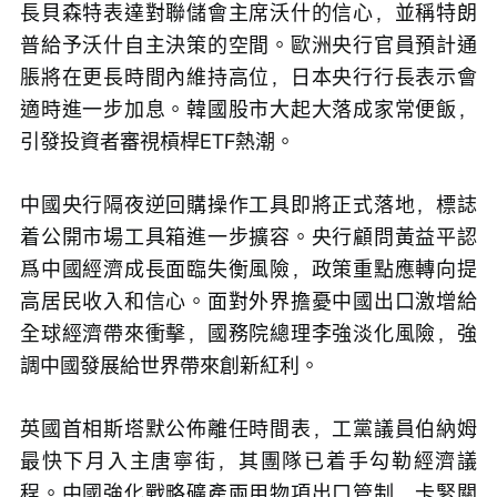
長貝森特表達對聯儲會主席沃什的信心，並稱特朗
普給予沃什自主決策的空間。歐洲央行官員預計通
脹將在更長時間內維持高位，日本央行行長表示會
適時進一步加息。韓國股市大起大落成家常便飯，
引發投資者審視槓桿ETF熱潮。
中國央行隔夜逆回購操作工具即將正式落地，標誌
着公開市場工具箱進一步擴容。央行顧問黃益平認
爲中國經濟成長面臨失衡風險，政策重點應轉向提
高居民收入和信心。面對外界擔憂中國出口激增給
全球經濟帶來衝擊，國務院總理李強淡化風險，強
調中國發展給世界帶來創新紅利。
英國首相斯塔默公佈離任時間表，工黨議員伯納姆
最快下月入主唐寧街，其團隊已着手勾勒經濟議
程。中國強化戰略礦產兩用物項出口管制，卡緊關