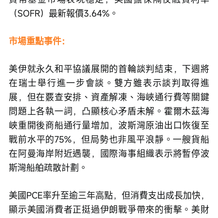
（SOFR）最新報價3.64%。
市場重點事件：
美伊就永久和平協議展開的首輪談判結束，下週將
在瑞士舉行進一步會談。雙方雖表示談判取得進
展，但在覈查安排、資產解凍、海峽通行費等關鍵
問題上各執一詞，凸顯核心矛盾未解。霍爾木茲海
峽重開後商船通行量增加，波斯灣原油出口恢復至
戰前水平的75%，但局勢也非風平浪靜。一艘貨船
在阿曼海岸附近遇襲，國際海事組織表示將暫停波
斯灣船舶疏散計劃。
美國PCE率升至逾三年高點，但消費支出成長加快，
顯示美國消費者正挺過伊朗戰爭帶來的衝擊。美財