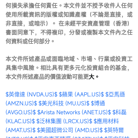
何損失承擔任何責任。本文件並不授予收件人任何
使用所載資訊的版權或知識產權（不論是直接，或
非直接，或暗示）。 在未經平安資產管理（香港）
書面同意下，不得複印，分發或複製本文件內之任
何資料或任何部分。
本文件所述產品或面臨地域、市場、行業或投資工
具集中風險。相比具有更多元化投資組合的基金，
本文件所述產品的價值波動可能更
大。
$英偉達 (NVDA.US)$
$蘋果 (AAPL.US)$
$亞馬遜 
(AMZN.US)$
$美光科技 (MU.US)$
$博通 
(AVGO.US)$
$Arista Networks (ANET.US)$
$科磊 
(KLAC.US)$
$泛林集團 (LRCX.US)$
$應用材料 
(AMAT.US)$
$美國超微公司 (AMD.US)$
$英特爾 