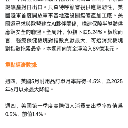
鍵礦產對日出口。貝森特呼籲審視供應鏈韌性，美
國陸軍首度開放軍事基地建設關鍵礦產加工廠。美
國還尋求與歐盟建立AI夥伴關係，構建保障半導體供
應鏈安全的聯盟。全周計，恒指下跌5.24%。板塊而
言，醫療保健板塊對指數貢獻最大，可選消費板塊
對指數拖累最多。本週南向資金淨流入89億港元。
重點經濟數據:
週四，美國5月耐用品訂單月率錄得-4.5%，爲2025
年6月以來最大降幅。
週四，美國第一季度實際個人消費支出季率終值爲
0.5%，前值1.4%。