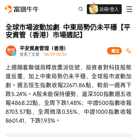
註冊/登入
迎新驚喜賞 股票/BTC等任你揀!
全球市場波動加劇  中東局勢仍未平穩【平
安資管（香港）市場週記】
平安資產管理（香港）
關注
發表了文章
 · 
06/29 02:30
上週隨着聯儲局釋放鷹派信號，投資者對科技股態
度反覆，加上中東局勢仍未平穩，全球股市波動加
劇。週五恒生指數收報22671.86點，較前一週再下
跌5.24%。A股未能保持優勢，滬深300指數週五收
報4868.22點，全周下跌1.48%；中證500指數收報
8703.57點，全周微漲0.35%，中證1000指數收報
8601.41，下跌1.93%。