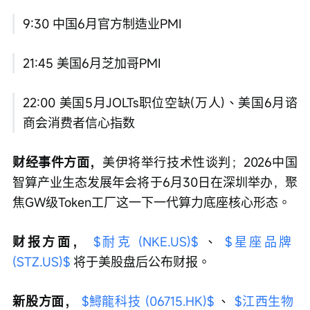
9:30 中国6月官方制造业PMI
21:45 美国6月芝加哥PMI
22:00 美国5月JOLTs职位空缺(万人)、美国6月谘
商会消费者信心指数
财经事件方面，
美伊将举行技术性谈判；2026中国
智算产业生态发展年会将于6月30日在深圳举办，聚
焦GW级Token工厂这一下一代算力底座核心形态。
财报方面， 
$耐克 (NKE.US)$
 、 
$星座品牌 
(STZ.US)$
 将于美股盘后公布财报。
新股方面，
$鱘龍科技 (06715.HK)$
 、 
$江西生物 