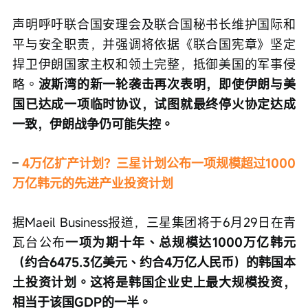
声明呼吁联合国安理会及联合国秘书长维护国际和
平与安全职责，并强调将依据《联合国宪章》坚定
捍卫伊朗国家主权和领土完整，抵御美国的军事侵
略。
波斯湾的新一轮袭击再次表明，即使伊朗与美
国已达成一项临时协议，试图就最终停火协定达成
一致，伊朗战争仍可能失控。
– 
4万亿扩产计划？三星计划公布一项规模超过1000
万亿韩元的先进产业投资计划
据Maeil Business报道，三星集团将于6月29日在青
瓦台公布
一项为期十年、总规模达1000万亿韩元
（约合6475.3亿美元、约合4万亿人民币）的韩国本
土投资计划。这将是韩国企业史上最大规模投资，
相当于该国GDP的一半。