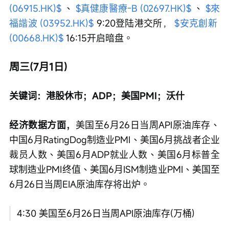
(06915.HK)$
 、 
$真健康醫療-B (02697.HK)$
 、 
$來
福諧波 (03952.HK)$
 9:20登陆港交所， 
$安克創新 
(00668.HK)$
 16:15开启暗盘。
周三(7月1日)
关键词：港股休市；ADP；美国PMI；沃什
经济数据方面，
美国至6月26日当周API原油库存、
中国6月RatingDog制造业PMI、美国6月挑战者企业
裁员人数、美国6月ADP就业人数、美国6月标普全
球制造业PMI终值、美国6月ISM制造业PMI、美国至
6月26日当周EIA原油库存将出炉。
4:30 美国至6月26日当周API原油库存(万桶)