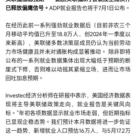
已释放偏鹰信号。
ADP就业报告也将于7月1日公布。
在经历此前一系列强劲就业数据后（目前非农三个
月移动平均值已升至18.8万人，创2024年一季度以
来新高），美联储多数决策层成员仍认为当前劳动
力市场健康且并未对通胀构成显著推动。 除非即将
公布的一系列就业数据集体出现大幅低于预期的断
崖式下修，否则难以动摇其紧缩立场，进而让市场
回吐加息预期。
Investec经济分析师在研报中表示，美国经济数据表
现将主导美联储政策走向，就业报告是关键风向
标。“年初各项数据显示就业市场走弱，但近期指标
已显现企稳态势。我们预计本月数据将进一步佐证
这一趋势，新增就业人口预估16万人，与5月17.2万