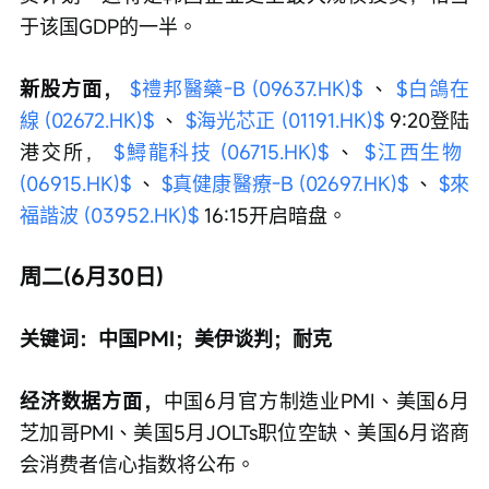
于该国GDP的一半。
新股方面，
$禮邦醫藥-B (09637.HK)$
 、 
$白鴿在
線 (02672.HK)$
 、 
$海光芯正 (01191.HK)$
 9:20登陆
港交所， 
$鱘龍科技 (06715.HK)$
 、 
$江西生物 
(06915.HK)$
 、 
$真健康醫療-B (02697.HK)$
 、 
$來
福諧波 (03952.HK)$
 16:15开启暗盘。
周二(6月30日)
关键词：中国PMI；美伊谈判；耐克
经济数据方面，
中国6月官方制造业PMI、美国6月
芝加哥PMI、美国5月JOLTs职位空缺、美国6月谘商
会消费者信心指数将公布。