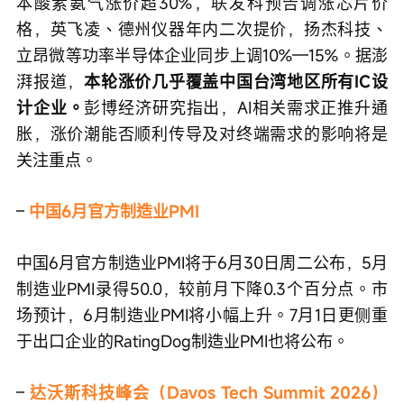
本酸素氨气涨价超30%，联发科预告调涨芯片价
格，英飞凌、德州仪器年内二次提价，扬杰科技、
立昂微等功率半导体企业同步上调10%—15%。据澎
湃报道，
本轮涨价几乎覆盖中国台湾地区所有IC设
计企业。
彭博经济研究指出，AI相关需求正推升通
胀，涨价潮能否顺利传导及对终端需求的影响将是
关注重点。
– 
中国6月官方制造业PMI
中国6月官方制造业PMI将于6月30日周二公布，5月
制造业PMI录得50.0，较前月下降0.3个百分点。市
场预计，6月制造业PMI将小幅上升。7月1日更侧重
于出口企业的RatingDog制造业PMI也将公布。
– 
达沃斯科技峰会（Davos Tech Summit 2026）