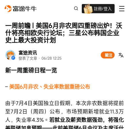
註冊/登入
迎新驚喜賞 股票/BTC等任你揀!
一周前瞻 | 美国6月非农周四重磅出炉！沃
什将亮相欧央行论坛；三星公布韩国企业
史上最大投资计划
富途资讯
關注
發表了文章
 · 
06/28 12:25
新一周重磅日程一览
– 
美国6月非农、失业率数据重磅公布
由于7月4日美国独立日假期，本次非农数据将提前
至7月2日（周四）公布，市场预期新增就业11.3万
人，失业率4.3%。
若就业及薪资数据强劲，将强化
美联储加息预期——此前美联储6月会议及主席沃什