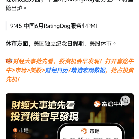
磅出炉。
9:45 中国6月RatingDog服务业PMI
休市方面，
美国独⽴纪念⽇假期，美股休市。
财经大事抢先看，投资机会早发现！打开富途牛
牛>市场>美股>
财经日历
/
精选宏观数据
，抢占投资
先机！