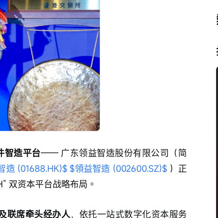
件智造平台
—— 广东领益智造股份有限公司（简
造 (01688.HK)$
$領益智造 (002600.SZ)$
 ）正
H” 双资本平台战略布局。
人及联席牵头经办人
，依托一站式数字化资本服务