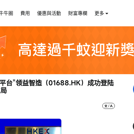
牛牛圈
費用
優惠與活動
財富專欄
更多
台”领益智造（01688.HK）成功登陆
布局