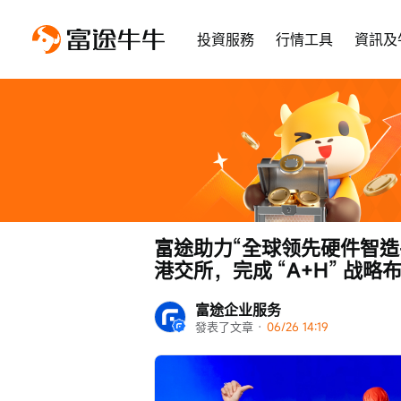
投資服務
行情工具
資訊及
富途助力“全球领先硬件智造平
港交所，完成 “A+H” 战略
富途企业服务
發表了文章
 · 
06/26 14:19