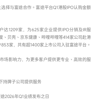
上选择与富途合作。富途平台Q1港股IPO认购金额
户达1209家，为625家企业提供IPO分销及IR服
度、贝壳、京东健康、哔哩哔哩等414家公司赴港
853家，共有超1400家上市公司入驻富途平台。
市场影响力，为更多客户提供更专业、高效的服
旗下持牌子公司提供服务
2026年Q1业绩发布之日