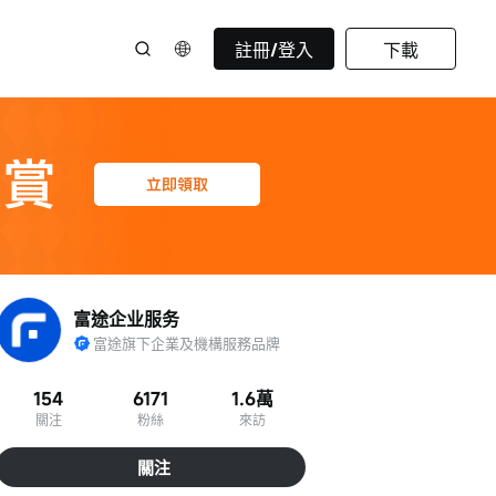
註冊/登入
下載
富途企业服务
富途旗下企業及機構服務品牌
154
6171
1.6萬
關注
粉絲
來訪
關注