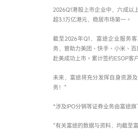
2026Q1港股上市企业中，六成以
超3.1万亿港元，稳居市场第一。
截至2026年Q1，富途企业服务客
务，曾助力美团、快手、小米、百
赴美成功上市。累计签约ESOP客户
未来，富途将充分发挥自身资源及
务！^
*涉及IPO分销等证券业务由富途
^有关富途的数据与资料，均截至富途