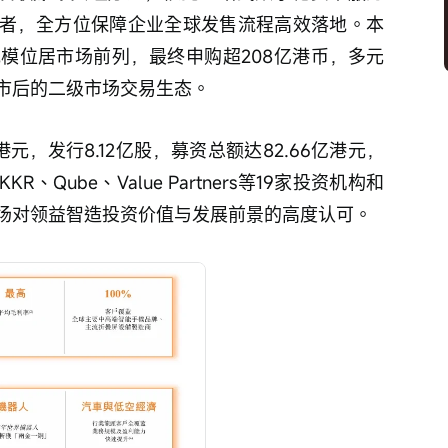
者，全方位保障企业全球发售流程高效落地。本
模位居市场前列，最终申购超208亿港币，多元
市后的二级市场交易生态。
8港元，发行8.12亿股，募资总额达82.66亿港元，
Qube、Value Partners等19家投资机构和
场对领益智造投资价值与发展前景的高度认可。