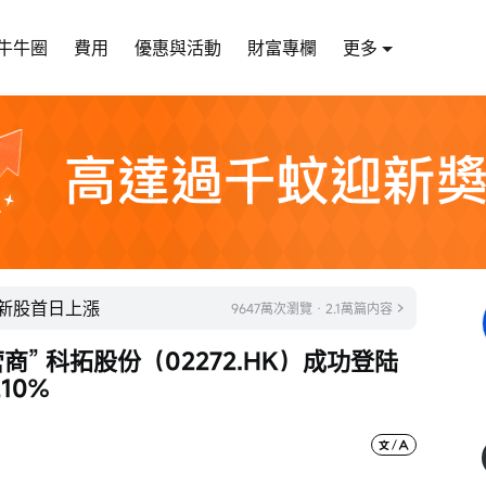
牛牛圈
費用
優惠與活動
財富專欄
更多
成新股首日上漲
9647萬次瀏覽 · 2.1萬篇内容
” 科拓股份（02272.HK）成功登陆
10%