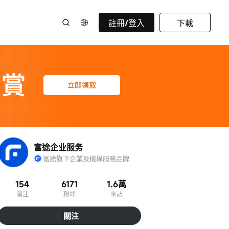
註冊/登入
下載
富途企业服务
富途旗下企業及機構服務品牌
154
6171
1.6萬
關注
粉絲
來訪
關注