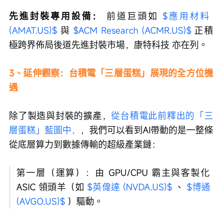
先進封裝專用設備：
 前道巨頭如 
$應用材料 
(AMAT.US)$
 與 
$ACM Research (ACMR.US)$
 正積
極跨界佈局後道先進封裝市場，康特科技 亦在列。
3、延伸觀察：台積電「三層蛋糕」展現的全方位機
遇
除了製造與封裝的擴產，
從台積電此前釋出的「三
層蛋糕」藍圖中，
，我們可以看到AI帶動的是一整條
從底層算力到數據傳輸的超級產業鏈：
第一層（運算）：由 GPU/CPU 霸主與客製化 
ASIC 領頭羊（如 
$英偉達 (NVDA.US)$
 、 
$博通 
(AVGO.US)$
 ）驅動。