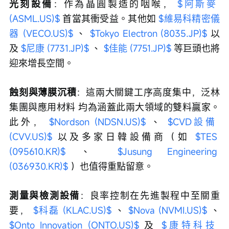
光刻設備
：作為晶圓製造的咽喉， 
$阿斯麥 
(ASML.US)$
 首當其衝受益。其他如 
$維易科精密儀
器 (VECO.US)$
 、 
$Tokyo Electron (8035.JP)$
 以
及 
$尼康 (7731.JP)$
 、 
$佳能 (7751.JP)$
 等巨頭也將
迎來增長空間。
蝕刻與薄膜沉積
：這兩大關鍵工序高度集中，泛林
集團與應用材料 均為涵蓋此兩大領域的雙料贏家。
此外， 
$Nordson (NDSN.US)$
 、 
$CVD設備 
(CVV.US)$
 以及多家日韓設備商（如 
$TES 
(095610.KR)$
 、 
$Jusung Engineering 
(036930.KR)$
 ）也值得重點留意。
測量與檢測設備
：良率控制在先進製程中至關重
要， 
$科磊 (KLAC.US)$
 、 
$Nova (NVMI.US)$
 、 
$Onto Innovation (ONTO.US)$
 及 
$康特科技 