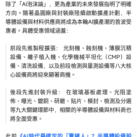
除了「AI泡沫論」，更為產業的未來發展指明了明確
方向。隨著晶圓廠與封裝廠陸續啟動擴產計劃，半
導體設備與材料供應商將成為本輪AI擴產潮的首波受
惠者。具體受惠領域涵蓋：
前段先進製程擴張： 光刻機、蝕刻機、薄膜沉積
設備、離子植入機、化學機械平坦化（CMP）設
備、清洗設備，以及前段檢測與量測設備等八大核
心設備商將迎來顯著商機。
後段先進封裝升級： 在玻璃基板處理、光阻塗
佈、曝光、鍍銅、研磨、貼片、模封、檢測及分選
等九大關鍵環節中，相關的半導體設備與材料商也
將全面受惠。
此前
《AI時代最確定的「賣鏟人」？半導體設備股