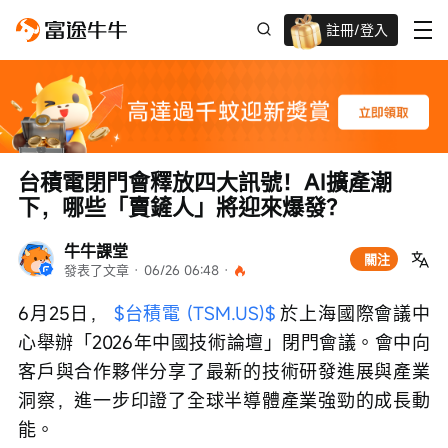
註冊/登入
迎新驚喜賞 股票/BTC等任你揀!
台積電閉門會釋放四大訊號！AI擴產潮
下，哪些「賣鏟人」將迎來爆發？
牛牛課堂
關注
發表了文章
 · 
06/26 06:48
 · 
6月25日， 
$台積電 (TSM.US)$
 於上海國際會議中
心舉辦「2026年中國技術論壇」閉門會議。會中向
客戶與合作夥伴分享了最新的技術研發進展與產業
洞察，進一步印證了全球半導體產業強勁的成長動
能。