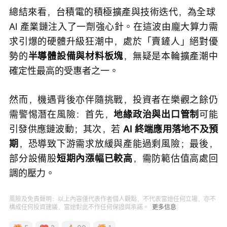
總結來看，台積電的積極擴產與技術迭代，為全球 
AI 產業鏈注入了一劑強心針。在這波由龐大算力需
求引爆的硬體升級狂潮中，處於「賣鏟人」絕對優
勢的
半導體設備與材料板塊
，無疑是本輪擴產潮中
確定性最高的受惠者之一。
然而，機遇背後亦伴隨挑戰，投資者在樂觀之餘仍
需警惕潛在風險：首先，
地緣政治與出口管制
可能
引發供應鏈波動；其次，若 
AI 終端應用落地不及預
期
，恐導致下游需求放緩與產能過剩風險；最後，
部分設備股
短期內漲幅已較高
，需防範估值高處回
調的壓力。
風險及免責聲明：以上內容僅代表作者個人觀點，不代表富途任何立場，亦不
構成任何投資建議，富途對此不作任何保證與承諾。
更多信息