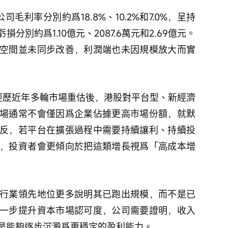
司毛利率分別約爲18.8%、10.2%和7.0%，呈持
別約爲1.10億元、2087.6萬元和2.69億元。
空間並未同步改善，利潤端也未因規模放大而實
。經歷近年多輪市場重估後，港股對平台型、新經濟
場通常不會僅因爲企業佔據更高市場份額，就默
反，若平台在擴張過程中需要持續讓利、持續投
，投資者會更傾向於把這類增長視爲「高成本增
行業領先地位更多說明其已跑出規模，而不是已
一步提升資本市場認可度，公司需要證明，收入
是能夠逐步沉澱爲更穩定的盈利能力。