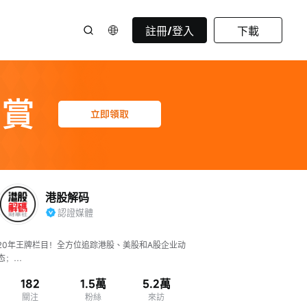
註冊/登入
下載
港股解码
認證媒體
20年王牌栏目！全方位追踪港股、美股和A股企业动
态；

多角度剖析财经热点话题；

182
1.5萬
5.2萬
聚焦新经济、新科技、生物医药和元宇宙领域！
關注
粉絲
來訪