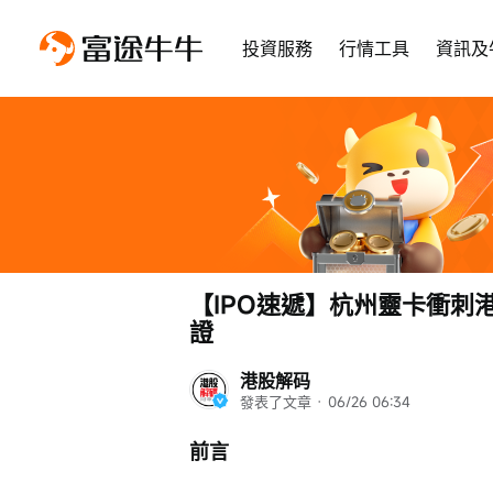
投資服務
行情工具
資訊及
【IPO速遞】杭州靈卡衝刺
證
港股解码
發表了文章
 · 
06/26 06:34
前言