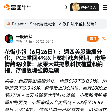
註冊/登入
迎新驚喜賞 股票/BTC等任你揀!
Palantir、Snap績後大漲，AI軟件迎來盈利兌現？
米股研究
關注
參與了話題
 · 
06/26 03:16
花街小報（6月26日）：週四美股繼續分
化，PCE重回4%以上壓制減息預期，市場
情緒略收緊；蘋果大跌拖累科技權重和納
指，存儲板塊強勢延續
摘要：週四美股繼續分化，標普500下跌0.01%，納
斯達克下跌0.46%，道瓊斯上漲0.14%，羅素2000上
漲0.71%。當天依舊是大型科技偏弱，小盤和傳統權
重相對更強，市場未進入全面回落。VIX升至18.89，
單日上漲1.40%，情緒比前一日略有收緊，仍停留在