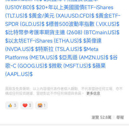
(US10Y.BD)$
$20+年以上美國國債ETF-iShares 
(TLT.US)$
$黃金/美元 (XAUUSD.CFD)$
$黃金ETF-
SPDR (GLD.US)$
$標普500波動率指數 (.VIX.US)$
$比特幣參考匯率期貨主連 (2608) (BTCmain.US)$
$以太坊ETF-iShares (ETHA.US)$
$英偉達 
(NVDA.US)$
$特斯拉 (TSLA.US)$
$Meta 
Platforms (META.US)$
$亞馬遜 (AMZN.US)$
$谷
歌-C (GOOG.US)$
$微軟 (MSFT.US)$
$蘋果 
(AAPL.US)$
風險及免責聲明：以上內容僅代表作者個人觀點，不代表富途任何立場，亦不
構成任何投資建議，富途對此不作任何保證與承諾。
更多信息
3
3
1
瀏覽 52.8萬
舉報