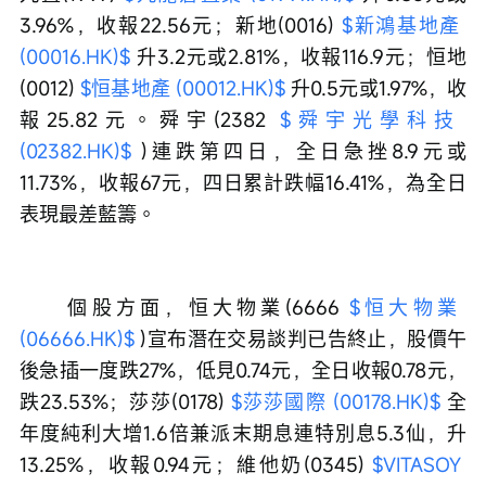
3.96%，收報22.56元；新地(0016) 
$新鴻基地產 
(00016.HK)$
 升3.2元或2.81%，收報116.9元；恒地
(0012) 
$恒基地產 (00012.HK)$
 升0.5元或1.97%，收
報25.82元。舜宇(2382 
$舜宇光學科技 
(02382.HK)$
 )連跌第四日，全日急挫8.9元或
11.73%，收報67元，四日累計跌幅16.41%，為全日
表現最差藍籌。
　　個股方面，恒大物業(6666 
$恒大物業 
(06666.HK)$
 )宣布潛在交易談判已告終止，股價午
後急插一度跌27%，低見0.74元，全日收報0.78元，
跌23.53%；莎莎(0178) 
$莎莎國際 (00178.HK)$
 全
年度純利大增1.6倍兼派末期息連特別息5.3仙，升
13.25%，收報0.94元；維他奶(0345) 
$VITASOY 