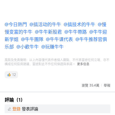
@今日熱門 
@搞活动的牛牛 
@搞技术的牛牛 
@慢
慢变富的牛牛 
@牛牛新股君 
@牛牛帶路 
@牛牛迎
新学姐 
@牛牛團隊 
@牛牛课代表 
@牛牛推荐官俱
乐部 
@小歡牛牛 
@玩賺牛牛 
風險及免責聲明：以上內容僅代表作者個人觀點，不代表富途任何立場，亦不
構成任何投資建議，富途對此不作任何保證與承諾。
更多信息
12
瀏覽 35.4萬
舉報
評論（1）
登錄
發表評論