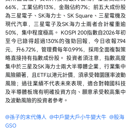
66%，工業佔約13%，金融佔約7%；前五大成份股
為三星電子、SK海力士、SK Square、三星電機及
現代汽車，三星電子及SK海力士兩者合計權重逾
50%，集中程度極高。 KOSPI 200指數自2026年初
至今已錄得超過130%的強勁回報，今日收報7.94
元，升6.72%，管理費每年0.99%，採用全面複製策
略直接持有指數成份股。 投資者須注意，指數高度
集中於三星及SK海力士兩大半導體企業，行業集中
風險顯著，且ETF以港元計價，須承受韓圜匯率波動
風險；過往業績不代表未來表現，適合對韓國科技
及半導體板塊有明確投資方向、願意承受較高集中
及波動風險的投資者參考。
@孫子的末代傳人 
@中戶變大戶小牛變大牛 
@股海
GSO 