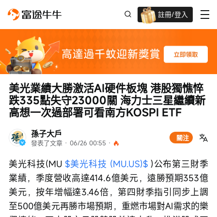
註冊/登入
迎新驚喜賞 股票/BTC等任你揀!
美光業績大勝激活AI硬件板塊 港股獨憔悴
跌335點失守23000關 海力士三星繼續新
高想一次過部署可看南方KOSPI ETF
孫子大戶
關注
發表了文章
 · 
06/26 00:55
 · 
美光科技(MU 
$美光科技 (MU.US)$
 )公布第三財季
業績，季度營收高達414.6億美元，遠勝預期353億
美元，按年增幅達3.46倍，第四財季指引同步上調
至500億美元再勝市場預期，重燃市場對AI需求的樂