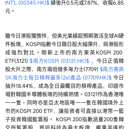
INT'L (00345.HK)$
 績後升0.5元或7.87%，收報6.85
元。
雖今日港股獨憔悴，但美光業績超預期激活全球AI硬
件板塊，KOSPI指數今日隨日股大幅彈升，與港股形
成強烈對比。剛新上市的南方東英KOSPI 200 
ETF(3121) 
$南方KOSPI (03121.HK)$
 ，今日正值韓
股大升之際，南方兩倍做多海力士(7709) 
$南方東英
SK海力士每日槓桿最多(2x)產品 (07709.HK)$
 今日
抽升18.44%，成為全日最矚目的槓桿產品，印證市
場對韓國半導體板塊的持續熱情。03121作為香港唯
一一隻、同時亦是亞太地區唯一一隻在韓國境外上
市的KOSPI 200 ETF，讓投資者可直接以港幣一籃
子投資韓國藍籌股。 KOSPI 200指數涵蓋200隻韓
交所藍籌股，資訊科技為最大板塊，權重高達約