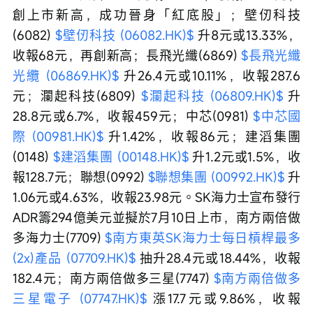
創上市新高，成功晉身「紅底股」；壁仞科技
(6082) 
$壁仞科技 (06082.HK)$
 升8元或13.33%，
收報68元，再創新高；長飛光纖(6869) 
$長飛光纖
光纜 (06869.HK)$
 升26.4元或10.11%，收報287.6
元；瀾起科技(6809) 
$瀾起科技 (06809.HK)$
 升
28.8元或6.7%，收報459元；中芯(0981) 
$中芯國
際 (00981.HK)$
 升1.42%，收報86元；建滔集團
(0148) 
$建滔集團 (00148.HK)$
 升1.2元或1.5%，收
報128.7元；聯想(0992) 
$聯想集團 (00992.HK)$
 升
1.06元或4.63%，收報23.98元。SK海力士宣布發行
ADR籌294億美元並擬於7月10日上市，南方兩倍做
多海力士(7709) 
$南方東英SK海力士每日槓桿最多
(2x)產品 (07709.HK)$
 抽升28.4元或18.44%，收報
182.4元；南方兩倍做多三星(7747) 
$南方兩倍做多
三星電子 (07747.HK)$
 漲17.7元或9.86%，收報