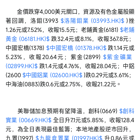
　　金價跌穿4,000美元關口，資源及有色金屬股顯
著回調，洛鉬(3993 
$洛陽鉬業 (03993.HK)$
 )挫
1.26元或7.52%，收報15.5元；老鋪黃金(6181) 
$老鋪
黃金 (06181.HK)$
 跌32.4元或8.1%，收報367.8元；
中國宏橋(1378) 
$中國宏橋 (01378.HK)$
 跌1.14元或
5.23%，收報20.64元；紫金(2899) 
$紫金礦業 
(02899.HK)$
 跌1.4元或4.76%，收報28.04元；中鋁
(2600 
$中國鋁業 (02600.HK)$
 )跌0.29元或3.61%；
中海油(0883)跌0.6元或2.75%，收報21.22元。
　　美聯儲加息預期有望降溫，創科(0669) 
$創科
實業 (00669.HK)$
 全日升7.1元或5.85%，收報128.4
元，為全日表現最佳藍籌；本地地產股逆市回升，
九置(1997) 
$九龍倉置業 (01997.HK)$
 升0.86元或