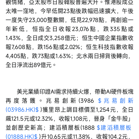
觀情緒，亞太股市日股韓股普遍大升。惟港股成亞
太唯一窪地，今早低開23點後跌幅迅速擴大，午後
一度失守23,000整數關，低見22,978點，再創逾一
年新低，恒指全日收報23,076點，跌335點或
1.43%，全日成交3,258億元；恒生中國企業指數收
報7,608點，跌156點或2.02%；恒生科技指數收報
4,405點，跌73點或1.63%；北水兩日掃貨後轉向，
全日淨流出89億元。
　　美光業績印證AI需求持續火爆，帶動AI硬件板塊
再度落鑊。兆易創新(3986 
$兆易創新 
(03986.HK)$
 )獲里昂上調目標價至1,254元，全日
飆121.5元或12.32%，收報1,108元，晉身「金牛股」
並創歷史新高；建滔積層板(1888 
$建滔積層板 
(01888.HK)$
 )升10.65元或11.38%，收報104.2元，