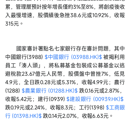
累，管理層預計按年增長僅約3%至8%，將創疫後收
入最慢增速，股價績後急挫38.6元或10.92%，收報
315元。
　　國家審計署點名七家銀行存在審計問題，其中
中國銀行(3988) 
$中國銀行 (03988.HK)$
 被揭利用
員工「湊人頭」，將私募基金包裝成公募基金以逃
避稅款23.67億元人民幣，股價盤中曾挫7%，低見
4.9元，全日跌0.28元或5.31%，收報4.99元；農行
(1288) 
$農業銀行 (01288.HK)$
 跌0.16元或2.87%，
收報5.42元；建行(0939) 
$建設銀行 (00939.HK)$
跌0.19元或2.24%，收報8.3元；工行(1398) 
$工商銀
行 (01398.HK)$
 跌0.14元2.07%，收報6.63元。