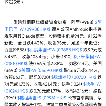
197.25元。
　　重磅科網股繼續遭資金拋棄，阿里(9988) 
$阿
里巴巴-W (09988.HK)$
 遭AI公司Anthropic指控違
規取用其Claude模型，股價盤中低見94元，創52周
新低，全日跌4.43%，收報95元，見逾一年低位；
百度(9888) 
$百度集團-SW (09888.HK)$
 跌3.7元或
3.45%，收報103.4元；小米(1810) 
$小米集團-W 
(01810.HK)$
 跌0.66元或2.88%，收報22.3元；美團
(3690) 
$美團-W (03690.HK)$
 跌1.65元或2.44%，
收報66.1元；騰訊(0700) 
$騰訊控股 (00700.HK)$
 跌
7.4元或1.73%，收報421.4元；快手(1024) 
$快手-W 
(01024.HK)$
 跌0.76元或1.77%，收報42.16元；攜程
(9961) 
$攜程集團-S (09961.HK)$
 公布首季業績，淨
營業收入按年升17%，惟第二季展望受反壟斷調查拖