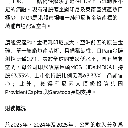
（HDR）——結構性解決了過往HDR上市流動性不
足的痛點。現有港股礦企對印尼及東南亞資產敞口
極少，MGR是港股市場唯一純印尼黃金資產標的，
填補市場配置空白。
旗艦資產Pani金礦爲印尼最大、亞洲前五的原生金
礦，單一旗艦資產清晰，具備稀缺性，且Pani金礦
剝採比僅0.7:1，處於全球同業最低水平，具有想象
空間。母公司印尼礦業巨頭MCG（IDX:MDKA）持
股63.33%，上市後持股比例仍爲63.33%，凸顯信
心；此外，獲得印尼兩大頂級投資集團
ProvidentCapital與Saratoga長期支持。
財務概況
於2023年、2024年及2025年，公司的收入分別爲