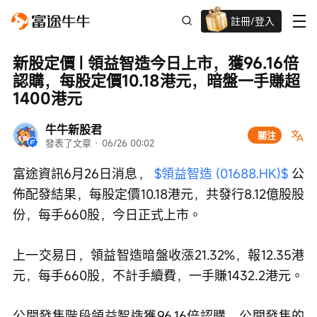
註冊/登入
迎新驚喜賞 股票/BTC等任你揀!
新股定價 | 領益智造今日上市，獲96.16倍
認購，每股定價10.18港元，暗盤一手賺超
1400港元
牛牛新股君
關注
發表了文章
 · 
06/26 00:02
富途資訊6月26日消息， 
$領益智造 (01688.HK)$
 公
佈配發結果，每股定價10.18港元，共發行8.12億股股
份，每手660股，今日正式上市。
上一交易日，領益智造暗盤收漲21.32%，報12.35港
元，每手660股，不計手續費，一手賺1432.2港元。
公開發售階段領益智造獲96.16倍認購，公開發售的