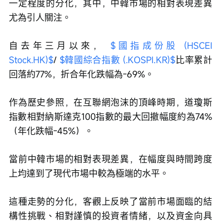
一定程度的分化，其中，中韓市場的相對表現差異
尤為引人關注。
自去年三月以來， 
$國指成份股 (HSCEI 
Stock.HK)$
/ 
$韓國綜合指數 (.KOSPI.KR)$
比率累計
回落約77%，折合年化跌幅為-69%。
作為歷史參照，在互聯網泡沫的頂峰時期，道瓊斯
指數相對納斯達克100指數的最大回撤幅度約為74%
（年化跌幅-45%）。
當前中韓市場的相對表現差異，在幅度與時間跨度
上均達到了現代市場中較為極端的水平。
這種走勢的分化，客觀上反映了當前市場面臨的結
構性挑戰、相對謹慎的投資者情緒，以及資金向具