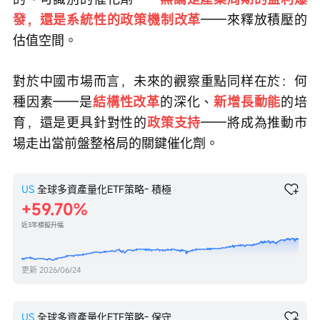
發，還是系統性的政策機制改革
——來釋放積壓的
估值空間。
對於中國市場而言，未來的觀察重點同样在於：何
種因素——是
結構性改革
的深化、
新增長動能
的培
育，還是更具針對性的
政策支持
——將成為推動市
場走出當前盤整格局的關鍵催化劑。
US
全球多資產量化ETF策略- 積極
59.70%
近3年模擬升幅
更新
2026/06/24
US
全球多資產量化ETF策略- 保守