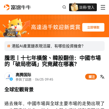
註冊/登入
迎新驚喜賞 股票/BTC等任你揀!
港股AI產業鏈表現活躍，有哪些投資機會？
騰思丨十七年橫盤、韓股翻倍：中國市場
的「破局密碼」究竟藏在哪裏？
高腾国际
關注
參與了話題
 · 
06/25 09:45
全球宏觀背景
過去幾年，中國市場與全球主要市場的走勢出現了