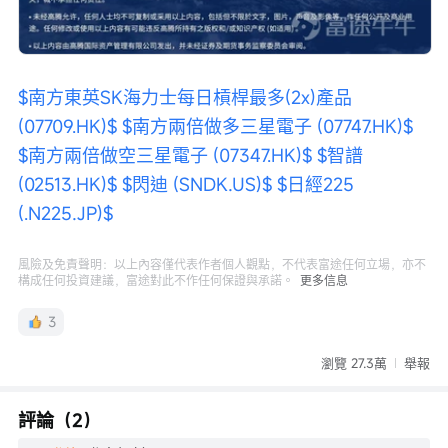
$南方東英SK海力士每日槓桿最多(2x)產品 
(07709.HK)$
$南方兩倍做多三星電子 (07747.HK)$
$南方兩倍做空三星電子 (07347.HK)$
$智譜 
(02513.HK)$
$閃迪 (SNDK.US)$
$日經225 
(.N225.JP)$
風險及免責聲明：以上內容僅代表作者個人觀點，不代表富途任何立場，亦不
構成任何投資建議，富途對此不作任何保證與承諾。
更多信息
3
瀏覽 27.3萬
舉報
評論（2）