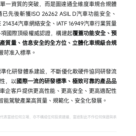
落地，並非單一資質的突破，而是圖達通全維度車規合規體
後斬獲ISO 26262 ASIL D汽車功能安全、
AE 21434汽車網絡安全、IATF 16949汽車行業質量
安全等多項國際頂級權威認證，構建起
覆蓋功能安全、預
產質量、信息安全的全方位、立體化車規級合規
嚴苛准入標準。
E標準化研發體系建設，不斷優化軟硬件協同研發流
性，以
國際一流的研發標準、極致可靠的產品品
車企客戶提供更高性能、更高安全、更高適配性
智能駕駛產業高質量、規範化、安全化發展。
代表富途任何立場，亦不構成任何投資建議，富途對此不作任何保證與承