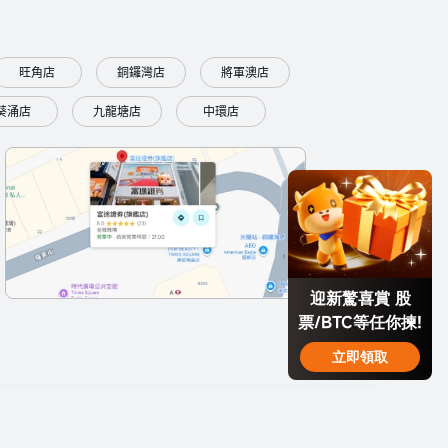
旺角店
銅鑼灣店
將軍澳店
葵涌店
九龍塘店
中環店
迎新驚喜賞 股
票/BTC等任你揀!
立即領取