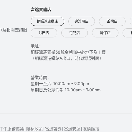
富途實體店
銅鑼灣旗艦店
尖沙咀店
荃灣店
只提供開戶及相關查詢服
沙田店
屯門店
灣仔店
地址：
銅鑼灣羅素街38號金朝陽中心地下及 1 樓
（銅鑼灣港鐵站A出口，時代廣場對面）
營業時間：
星期一至六: 10:00am - 9:00pm
星期日及公眾假期 10:00am - 9:00pm
牛牛服務協議
隱私政策
富途證券
富途安逸
友情鏈接