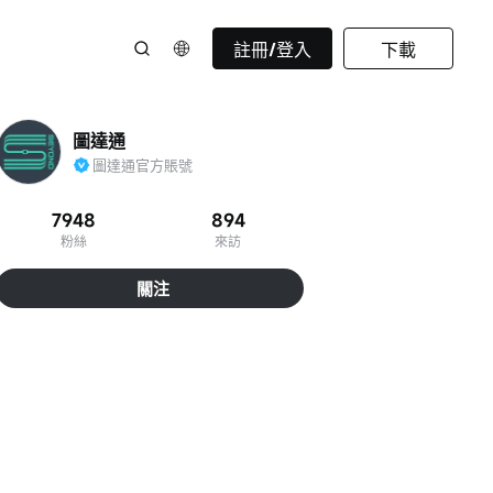
註冊/登入
下載
圖達通
圖達通官方賬號
7948
894
粉絲
來訪
關注