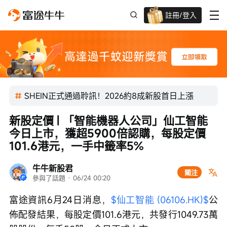
註冊/登入
迎新驚喜賞 股票/BTC等任你揀!
SHEIN正式通過聆訊！2026約8成新股首日上漲
新股定價 | 「智能機器人公司」仙工智能
今日上市，獲超5900倍認購，每股定價
101.6港元，一手中籤率5%
牛牛新股君
關注
參與了話題
 · 
06/24 00:20
富途資訊6月24日消息，
$仙工智能 (06106.HK)$
公
佈配發結果，每股定價101.6港元，共發行1049.73萬