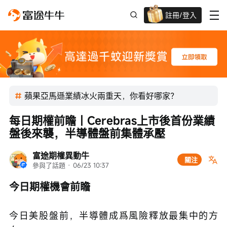
註冊/登入
迎新驚喜賞 股票/BTC等任你揀!
蘋果亞馬遜業績冰火兩重天，你看好哪家？
每日期權前瞻丨Cerebras上市後首份業績
盤後來襲，半導體盤前集體承壓
富途期權異動牛
關注
參與了話題
 · 
06/23 10:37
今日期權機會前瞻
今日美股盤前，半導體成爲風險釋放最集中的方