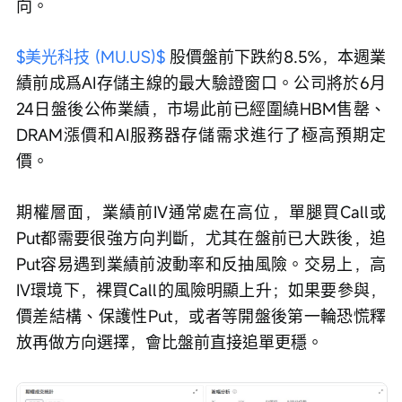
向。
$美光科技 (MU.US)$
 股價盤前下跌約8.5%，本週業
績前成爲AI存儲主線的最大驗證窗口。公司將於6月
24日盤後公佈業績，市場此前已經圍繞HBM售罄、
DRAM漲價和AI服務器存儲需求進行了極高預期定
價。
期權層面，業績前IV通常處在高位，單腿買Call或
Put都需要很強方向判斷，尤其在盤前已大跌後，追
Put容易遇到業績前波動率和反抽風險。交易上，高
IV環境下，裸買Call的風險明顯上升；如果要參與，
價差結構、保護性Put，或者等開盤後第一輪恐慌釋
放再做方向選擇，會比盤前直接追單更穩。