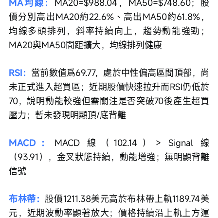
MA均線：
MA20=$988.04，MA50=$748.60；股
價分別高出MA20約22.6%、高出MA50約61.8%，
均線多頭排列，斜率持續向上，趨勢動能強勁；
MA20與MA50間距擴大，均線排列健康
RSI：
當前數值爲69.77，處於中性偏高區間頂部，尚
未正式進入超買區；近期股價快速拉升而RSI仍低於
70，說明動能較強但需關注是否突破70後產生超買
壓力；暫未發現明顯頂/底背離
MACD：
MACD 線（102.14）> Signal 線
（93.91），金叉狀態持續，動能增強；無明顯背離
信號
布林帶：
股價1211.38美元高於布林帶上軌1189.74美
元，近期波動率顯著放大；價格持續沿上軌上方運