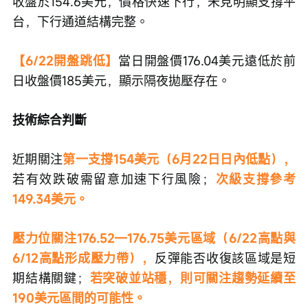
收盤於154.6美元，價格快速下行，未見明顯支撐平
台，下行通道結構完整。
【6/22開盤跳低】
當日開盤價176.04美元遠低於前
日收盤價185美元，顯示隔夜拋壓存在。
技術綜合判斷
近期關注
第一支撐154美元（6月22日日內低點），
若有效跌破需留意加速下行風險；
次級支撐參考
149.34美元。
壓力位關注176.52—176.75美元區域（6/22高點與
6/12高點形成壓力帶），
反彈能否收復該區域是短
期結構關鍵；
若突破並站穩，則可關注趨勢延續至
190美元區間的可能性。