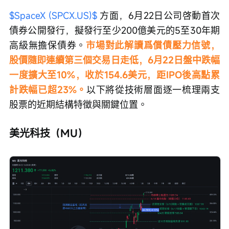
$SpaceX (SPCX.US)$
 方面，6月22日公司啓動首次
債券公開發行，擬發行至少200億美元的5至30年期
高級無擔保債券。
市場對此解讀爲償債壓力信號，
股價隨即連續第三個交易日走低，6月22日盤中跌幅
一度擴大至10%，收於154.6美元，距IPO後高點累
計跌幅已超23%。
以下將從技術層面逐一梳理兩支
股票的近期結構特徵與關鍵位置。
美光科技（MU）