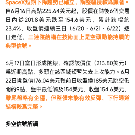
SpaceX短期下降趨勢已確立，調整幅度較爲顯著。
自6月16日高點225.64美元起，股價在隨後6個交易
日內從201.8美元跌至154.6美元，累計跌幅約
23.4%，收盤價連續三日（6/20、6/21、6/22）逐
日走低，
三連陰結構在技術面上是空頭動能持續的
典型信號。
6月17日當日形成陰線，確認該價位（213.80美元）
爲近期高點，多頭在該區域短暫失去上攻能力。6月
22日開盤價176.04美元較前日收盤價185美元跳空低
開約9點，盤中最低觸及154美元，收盤154.6美元，
雖尾盤略有企穩，但整體未能有效反彈，下行通道
結構較爲完整。
多空信號解讀