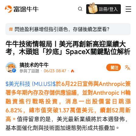
註冊/登入
迎新驚喜賞 股票/BTC等任你揀!
閃迪盈利暴增但指引遜色，存儲後續怎麼看？
牛牛技術情報局｜美光再創新高迎業績大
考，木頭姐「抄底」SpaceX關鍵點位解析
搞技术的牛牛
關注
參與了話題
 · 
06/23 08:47
 · 
$美光科技 (MU.US)$
於6月22日宣佈與Anthropic簽
署多年期內存及存儲供應協議，並對Anthropic H輪
融資進行戰略投資，消息一出股價當日跳漲
6.82%，總市值突破1.37萬億美元，續創52周新
高。
值得留意的是，美光最新業績將於本週發佈，
基本面催化劑與技術面加速態勢形成共振疊加。