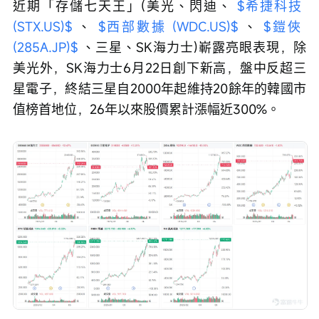
近期「存儲七天王」(美光、閃迪、 
$希捷科技 
(STX.US)$
 、 
$西部數據 (WDC.US)$
 、 
$鎧俠 
(285A.JP)$
 、三星、SK海力士)嶄露亮眼表現，除
美光外，SK海力士6月22日創下新高，盤中反超三
星電子，終結三星自2000年起維持20餘年的韓國市
值榜首地位，26年以來股價累計漲幅近300%。