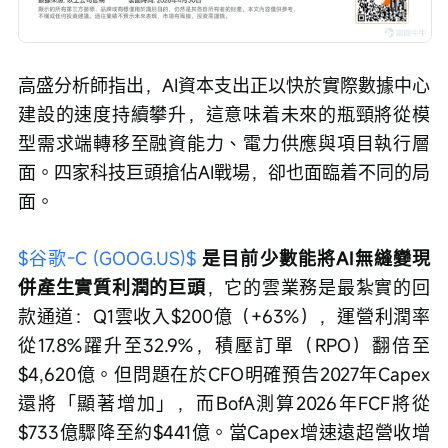
高盛分析師指出，AI資本支出正以快於實際數據中心
建設的速度持續攀升，這意味着未來的瓶頸將從模
型需求端轉移至融資能力、電力供應與項目執行層
面。四家科技巨頭搶佔AI戰場，卻也面臨着不同的局
面。
$谷歌-C (GOOG.US)$
是目前少數能將AI無縫變現
併產生實質利潤的巨頭
，它的雲業務是最紮實的回
款通道：Q1雲收入$200億（+63%），運營利潤率
從17.8%躍升至32.9%，積壓訂單（RPO）翻倍至
$4,620億。但問題在於CFO明確預告2027年Capex
還將「顯著增加」，而BofA測算2026年FCF將從
$733億驟降至約$441億。當Capex增速遠超營收增