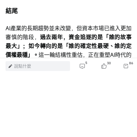
結尾
AI產業的長期趨勢並未改變，但資本市場已進入更加
審慎的階段，
過去兩年，資金追逐的是「誰的故事
最大」；如今轉向的是「誰的確定性最硬、誰的定
價權最穩」。
這一輪結構性重估，正在重塑AI時代的
投資地圖。
5
30
86
說點什麼
風險及免責聲明：以上內容僅代表作者個人觀點，不代表富途任何立場，亦不
構成任何投資建議，富途對此不作任何保證與承諾。
更多信息
23
3
2
2
瀏覽 121萬
舉報
評論（5）