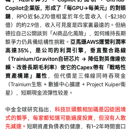
Copilot企業版，形成了「每GPU→每美元」的對賬
鏈
，RPO近$6,270億相當於年化雲收入（~$2,180
億）的約2.9倍，收入可見度是四家裏最遠的。但納
德拉自己公開談到「AI商品化風險」，如何維持長期
競爭力仍具備結構性挑戰。
亞馬遜AWS運營利潤率
高達35%，是公司的利潤引擎，垂直整合路線
（Trainium/Graviton自研芯片 → 降低對英偉達依
賴、改善長期毛利率）使它的Capex帶有「戰略性
資產構建」屬性
，但代價是三條線同時吞現金
（Trainium生態 + 數據中心擴建 + Project Kuiper衛
星），短期現金流彈性较差。
中金全球研究指出，
科技巨頭競相加碼是囚徒困境
式的競爭，每家都知道可能過度投資，但沒有人敢
先減速。
短期資產負債表仍健康，有1–2年時間窗口