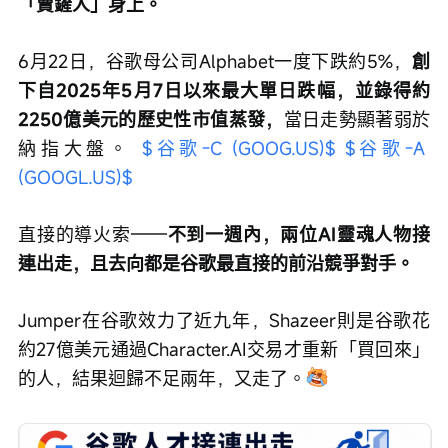
「賣鏟人」身上。
6月22日，谷歌母公司Alphabet一度下跌約5%，
創
下自2025年5月7日以來最大單日跌幅，並錄得約
2250億美元的歷史性市值蒸發，
當日走勢顯著弱於
納指大盤。 
$谷歌-C (GOOG.US)$
$谷歌-A 
(GOOGL.US)$
直接的導火索——
不到一週內，兩位AI靈魂人物接
連出走，且去向都是谷歌最直接的前沿競爭對手。
Jumper在谷歌效力了近九年，Shazeer則是谷歌花
約27億美元通過Character.AI交易才重新「買回來」
的人，結果迴歸不足兩年，又走了。