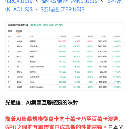
(LRCX.US)$
 、 
$MKS儀器 (MKSI.US)$
 、 
$科磊 
(KLAC.US)$
 、 
$泰瑞達 (TER.US)$
光通信：AI集羣互聯瓶頸的映射
隨着AI集羣規模從萬卡向十萬卡乃至百萬卡演進，
GPU之間的互聯帶寬已成爲新的性能瓶頸。
日本光