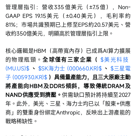
管理層指引：營收335億美元（±7.5億），Non-
GAAP EPS 19.15美元（±0.40美元），毛利率約
81%；市場共識預期已上修至EPS約20.57美元、營
收約350億美元，明顯高於管理層指引上限。
核心邏輯是HBM（高帶寬內存）已成爲AI算力擴展
的物理瓶頸。
全球僅有三家企業（ 
$美光科技 
(MU.US)$
、 
$SK海力士 (000660.KR)$
、 
$三星電
子 (005930.KR)$
）具備量產能力，且三大原廠主動
將產能向HBM及DDR5傾斜，導致傳統DRAM及
NAND供應受到擠壓。
供需缺口預計將持續至2027
年。此外，美光、三星、海力士均已以「股東+供應
商」的雙重身份綁定Anthropic，反映出上游產能的
戰略稀缺性。