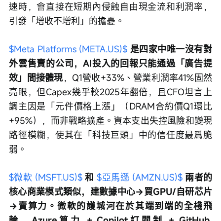
速時，會直接在短期內侵蝕自由現金流和利潤率，
引發「增收不增利」的擔憂。
$Meta Platforms (META.US)$
是四家中唯一沒有對
外雲售賣的公司，AI投入的回報只能通過「廣告提
效」間接體現
，Q1營收+33%、營業利潤率41%固然
亮眼，但Capex幾乎較2025年翻倍，且CFO坦言上
調主因是「元件價格上漲」（DRAM合約價Q1環比
+95%），而非戰略擴產。資本支出失控風險和變現
路徑模糊，使其在「科技巨頭」中的信任度最爲脆
弱。
$微軟 (MSFT.US)$
和 
$亞馬遜 (AMZN.US)$
兩者的
核心商業模式類似，建數據中心→買GPU/自研芯片
→賣算力。微軟的護城河在於其端到端的全棧飛
輪，Azure算力 + Copilot訂閱制 + GitHub 