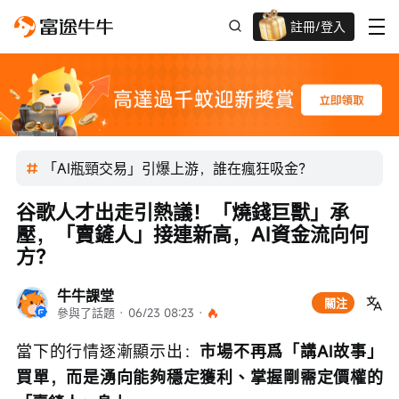
註冊/登入
新客限時
高達過千蚊獎賞
「AI瓶頸交易」引爆上游，誰在瘋狂吸金？
谷歌人才出走引熱議！「燒錢巨獸」承
壓，「賣鏟人」接連新高，AI資金流向何
方？
牛牛課堂
關注
參與了話題
 · 
06/23 08:23
 · 
當下的行情逐漸顯示出：
市場不再爲「講AI故事」
買單，而是湧向能夠穩定獲利、掌握剛需定價權的