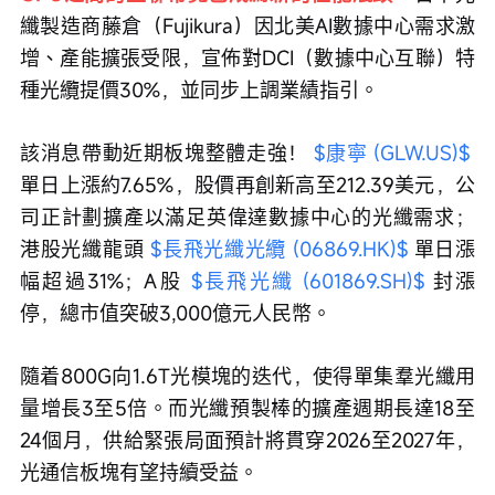
纖製造商藤倉（Fujikura）因北美AI數據中心需求激
增、產能擴張受限，宣佈對DCI（數據中心互聯）特
種光纜提價30%，並同步上調業績指引。
該消息帶動近期板塊整體走強！ 
$康寧 (GLW.US)$
單日上漲約7.65%，股價再創新高至212.39美元，公
司正計劃擴產以滿足英偉達數據中心的光纖需求；
港股光纖龍頭 
$長飛光纖光纜 (06869.HK)$
 單日漲
幅超過31%；A股 
$長飛光纖 (601869.SH)$
 封漲
停，總市值突破3,000億元人民幣。
隨着800G向1.6T光模塊的迭代，使得單集羣光纖用
量增長3至5倍。而光纖預製棒的擴產週期長達18至
24個月，供給緊張局面預計將貫穿2026至2027年，
光通信板塊有望持續受益。