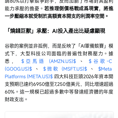
調80%以打擊競爭對手，反而加劇了市場對其盈利
能力承壓的擔憂。
若推理側價格戰成爲現實，將進
一步壓縮本就受制於高額資本開支的利潤率空間。
「燒錢巨獸」承壓：AI投入產出比疑慮顯現
谷歌的案例並非孤例，而是反映了「AI軍備競賽」模
式下，大型科技公司面臨的普遍性財務壓力。據
悉， 
$亞馬遜 (AMZN.US)$
 、 
$谷歌-C 
(GOOG.US)$
 、 
$微軟 (MSFT.US)$
 、 
$Meta 
Platforms (META.US)$
 四大科技巨頭2026年資本開
支預期已達约6950億至7,250億美元，同比增速超過
60%。這一規模已超過多數中等發達經濟體的年度
財政支出。