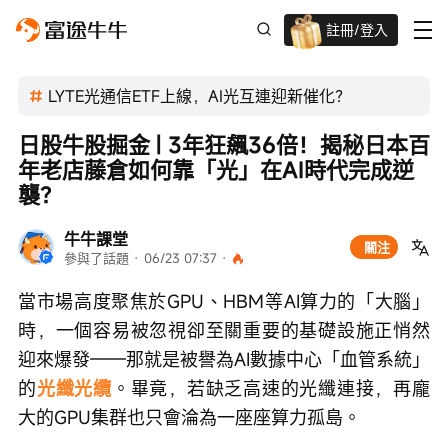
註冊/登入
迎新驚喜賞 股票/BTC等任你揀!
LYTE光通信ETF上線，AI光互連迎新催化？
日股牛股掘金 | 3年狂飆36倍！揭秘日本百
年老店藤倉如何靠「光」在AI時代完成逆
襲？
牛牛課堂
關注
參與了話題
 · 
06/23 07:37
 · 
當市場高度聚焦於GPU、HBM等AI算力的「大腦」
時，一個容易被忽視卻至關重要的基礎設施正悄然
迎來爆發——那就是被譽為AI數據中心「血管系統」
的
光纖光纜
。畢竟，若缺乏高速的光纖連接，再龐
大的GPU集群也只會淪為一座座算力孤島。