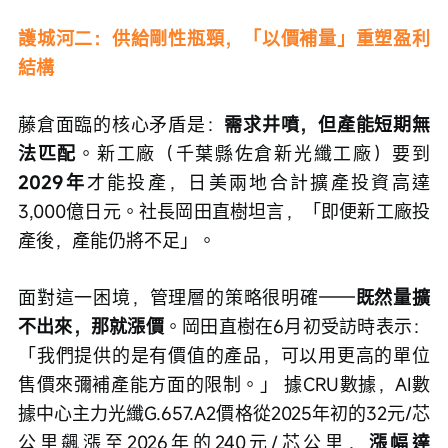
護城河二：供給剛性瓶頸，「以價補量」重塑盈利
結構
藤倉面臨的核心矛盾是：
需求井噴，但產能短期無
法匹配
。新工廠（千葉縣佐倉新光纖工廠）要到
2029年
才能投產，日美兩地合計擴產投資高達
3,000億日元。社長岡田直樹坦言，「即便新工廠投
產後，產能仍將不足」。
面對這一困境，管理層的策略很明確——
既然量擴
不出來，那就漲價
。岡田直樹在6月初受訪時表示：
「我們提供的是有價值的產品，可以用更高的單位
售價來彌補產能方面的限制。」 據CRU數據，AI數
據中心主力光纖G.657.A2價格從2025年初的32元/芯
公里飆漲至2026年的240元/芯公里，
漲幅達