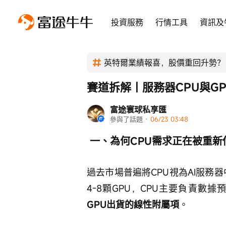
投資服務
行情工具
資訊及
英特爾業績報喜，股價重回升勢？
賽道拆解丨服務器CPU與G
富途寰球私享匯
參與了話題
 · 
06/23 03:48
 一、為何CPU需求正在被重新
過去市場普遍將CPU視為AI服務
4-8顆GPU，CPU主要負責數
GPU出貨的線性附屬項
。