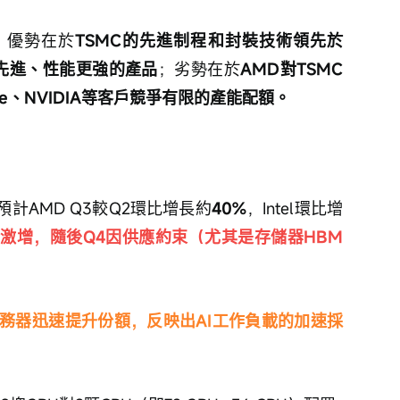
，優勢在於
TSMC的先進制程和封裝技術領先於
更先進、性能更強的產品
；劣勢在於
AMD對TSMC
e、NVIDIA等客戶競爭有限的產能配額。
計AMD Q3較Q2環比增長約
40%
，Intel環比增
激增，隨後Q4因供應約束（尤其是存儲器HBM
服務器迅速提升份額，反映出AI工作負載的加速採