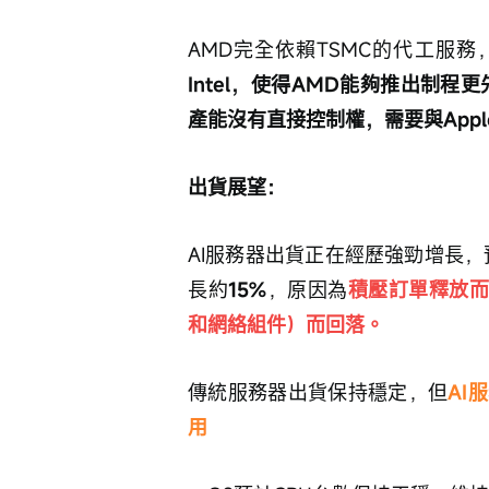
AMD完全依賴TSMC的代工服務
Intel，使得AMD能夠推出制程
產能沒有直接控制權，需要與Appl
出貨展望：
AI服務器出貨正在經歷強勁增長，預
長約
15%
，原因為
積壓訂單釋放而
和網絡組件）而回落。
傳統服務器出貨保持穩定，但
AI
用