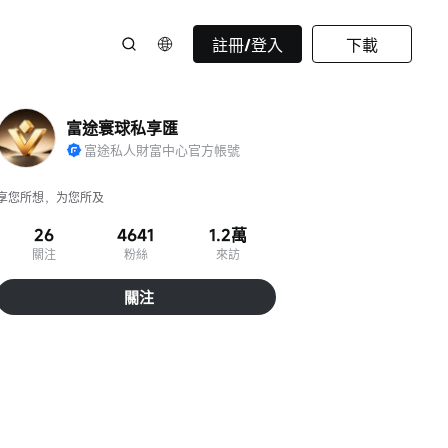
註冊/登入
下載
富途寰球私享匯
富途私人財富中心官方帳號
享您所想，为您所及
26
4641
1.2萬
關注
粉絲
來訪
關注