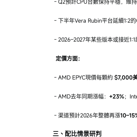
 - Q2預計CPU台數保持平穩，維持8
 - 下半年Vera Rubin平台延續1:2
 - 2026–2027年某些版本或接
  定價方面：
 - AMD EPYC現價每顆約
 $7,000
 - AMD去年同期漲幅：
+23%
；Int
 - 渠道預計2026年整體再漲
10–15
三、配比情景研判