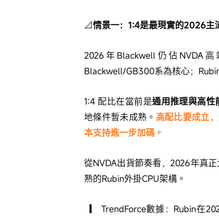
📐
情景一：1:4是最現實的2026主
2026年Blackwell仍佔NVD
Blackwell/GB300系為核心；
1:4 配比在當前是
通用推理與高性
地條件暫未成熟。
高配比要成立，
本支持進一步加碼。
從NVDA出貨節奏看，2026年真正
熟的Rubin外掛CPU架構。
  ▎ TrendForce數據：Rubin在2026年高端GPU出貨佔比由原本29%下修至22%，