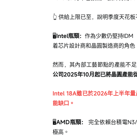
👆 供給上限已至，說明季度天花
🖥️
️Intel瓶頸：
作為少數仍堅持IDM
着芯片設計商和晶圓製造商的角色
然而，其內部工藝節點的產能不足
公司2025年10月起已將晶圓產能
Intel 18A雖已於2026年
能缺口。
🖥️
️AMD瓶頸：
 完全依賴台積電N3
極高。