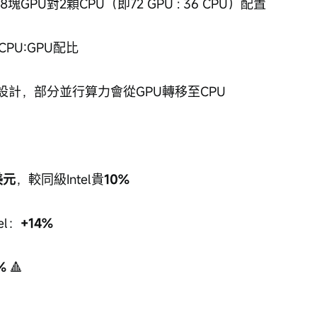
塊GPU對2顆CPU（即72 GPU : 36 CPU）配置
的CPU:GPU配比
近1:1設計，部分並行算力會從GPU轉移至CPU
美元
，較同級Intel貴
10%
el：
+14%
%
 🔺