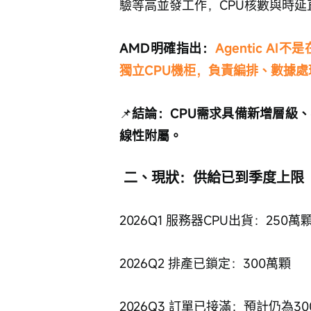
驗等高並發工作，CPU核數與時延
AMD明確指出：
Agentic A
獨立CPU機柜，負責編排、數據
📌
結論：CPU需求具備新增層級
線性附屬。
 二、現狀：供給已到季度上限
2026Q1 服務器CPU出貨：250萬
2026Q2 排產已鎖定：300萬顆
2026Q3 訂單已接滿：預計仍為3