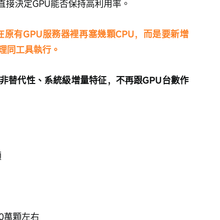
直接決定GPU能否保持高利用率。
I不是在原有GPU服務器裡再塞幾顆CPU，而是要新增
處理同工具執行。
、非替代性、系統級增量特征，不再跟GPU台數作
顆
00萬顆左右