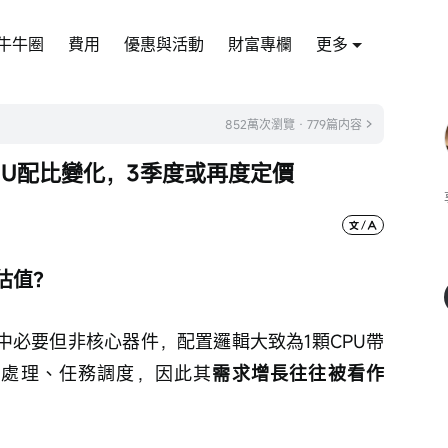
牛牛圈
費用
優惠與活動
財富專欄
更多
852萬次瀏覽 · 779篇内容
PU配比變化，3季度或再度定價
估值？
器中必要但非核心器件，配置邏輯大致為1顆CPU帶
據預處理、任務調度，因此其
需求增長往往被看作