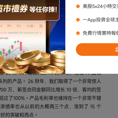
e- learning 的市场， 25 财年，我们推出了 
又增加了很多像陪练这种多业务场景。在过去一年我们也录得
learning （不含酷学院）增速在71%。去年我们
多，一定程度上拉低了整体e-learning的增
9%。目前累计在约客户数超过 4500 家，这也
线。
 25 财年开始进入到 AI 的市场，推出 AI 面试
等一系列的产品。 26 财年，我们取得了一个非常惊人
00 万，新签合同金额同比增长 10 倍，客均的签
速超过了100%。产品毛利率也维持在一个非常不错
渗透率也从以前的大概两三个点，涨到了 15 个
常好的突破和亮点。