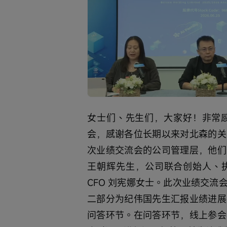
Loaded
:
Progress
:
取
0%
0%
消
/
靜
音
女士们、先生们，大家好！非常感谢
会，感谢各位长期以来对北森的关
次业绩交流会的公司管理层，他们
王朝辉先生，公司联合创始人、执
CFO 刘宪娜女士。此次业绩交
二部分为纪伟国先生汇报业绩进展
问答环节。在问答环节，线上参会