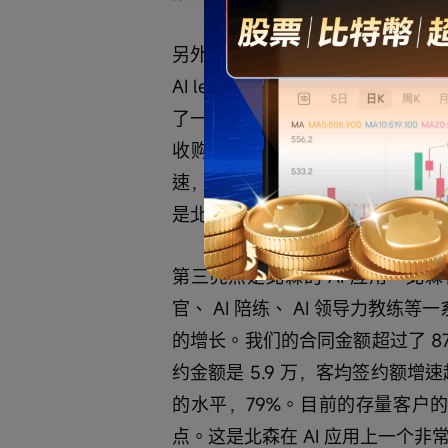
另外一个就是我们在 24 财年开始进到 
AI learning， 26 财年
了一个非常不错的增长。北森的 e- 
收购了酷学院，酷学院的客户数比较
速，但整个北森学习业务也增长了1
是北森另外一个非常有潜力的产品
第三亮点是北森的 AI 应用。北森在
官、 AI 陪练、 AI 领导力教练
的增长。我们的合同金额超过了 87
约金额是 5.9 万，客均签约额增
的水平，79%。目前的存量客户的
点。这是北森在 AI 应用上一个非