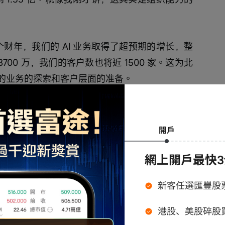
个财年，我们的 AI 业务取得了超预期的增长，整
8700 万，我们的客户数也将近 1500 家。这为北
的业务的探索和客户层面的准备。
O纪伟国先生：
大家汇报一下公司在过去一年的业务进展。北森
战略，我们签了很多比如西门子、康明斯、达美
公司，整个 Core HCM 一体化呈现快速增长
re HCM ARR 在整个公司的占比到了60%，订阅收
了一个稳定的水平。累计在约客户是 2700 家。客户