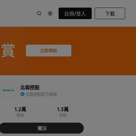
註冊/登入
下載
北森控股
北森控股官方賬號
1.2萬
1.3萬
粉絲
來訪
關注