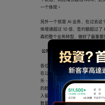
一个体现。
另外一个就是 AI 业务，在过去这
体增速超过 10 倍，签约额超过了 
森的整个业务转型，做好了最重要
公司联合创始人、执行董事兼 CE
各位分析师，投资人大家好，我给
在过去几年一直在秉承大客户的
乐、上汽、绿茶这样的一些过万人的大
的趋势，ARR 同比增长23%， Co
入留存率NDR 到了114%，保持
数量的续约率超过了95%。