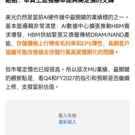
結語：本質上是強基本面與高定價的交鋒
美光仍然是當前AI硬件鏈中最關鍵的業績標的之一。
基本面邏輯非常清楚：AI數據中心擴張推動HBM需
求爆發，HBM供給緊張又擠壓傳統DRAM/NAND產
能，
存儲價格上行帶來毛利率和EPS彈性，長期客戶
協議可能改善過去存儲行業高度週期化的問題
。
但市場定價也已經很高。所以這次MU業績，最關鍵
的觀察點是，看Q4和FY2027的指引和預期是否繼續
上修，支撐當前估值。
載入失敗
重新載入