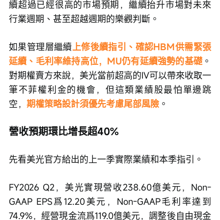
續超過已經很高的市場預期，繼續抬升市場對未來
行業週期、甚至超越週期的樂觀判斷。
如果管理層繼續
上修後續指引、確認HBM供需緊張
延續、毛利率維持高位，MU仍有延續強勢的基礎
。
對期權賣方來說，美光當前超高的IV可以帶來收取一
筆不菲權利金的機會，但這類業績股最怕單邊跳
空，
期權策略設計須優先考慮尾部風險
。
營收預期環比增長超40%
先看美光官方給出的上一季實際業績和本季指引。
FY2026 Q2，美光實現營收238.60億美元，Non-
GAAP EPS爲12.20美元，Non-GAAP毛利率達到
74.9%，經營現金流爲119.0億美元，調整後自由現金