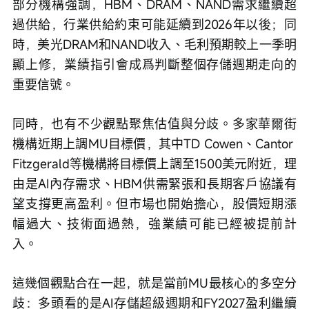
部分機構強調，HBM、DRAM、NAND需求繼續超
過供給，行業供給約束可能延續到2026年以後；同
時，美光DRAM和NAND收入、毛利預期較上一季明
顯上修，業績指引會成爲判斷整個存儲週期走向的
重要信號。
同時，也有不少觀點聚焦估值與分歧。多家華爾街
機構近期上調MU目標價，其中TD Cowen、Cantor 
Fitzgerald等機構將目標價上調至1500美元附近，理
由是AI內存需求、HBM供需緊張和長期客戶協議有
望支撐更高盈利。但市場也開始擔心，股價短期漲
幅過大、技術面過熱，強業績可能已經被提前計
入。
這幾個觀點合在一起，就是當前MU最核心的多空分
歧：多頭看的是AI存儲超級週期和FY2027盈利繼續