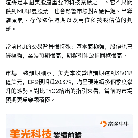
這將是本週美股最重要的科技業績之一。它不只關
係到MU單隻股票，也會影響市場對AI硬件鏈、半導
體景氣、存儲漲價週期以及高位科技股估值的判
斷。
當前MU的交易背景很特殊：基本面極強，股價也已
經極強；業績預期很高，期權引伸波幅同樣很高。
市場一致預期顯示，美光本次營收預期達到350.18
億美元，EPS預期爲20.379，均呈現連續多個季度攀
升的態勢。對比FYQ2給出的指引來看，當前的市場
預期更爲樂觀積極。