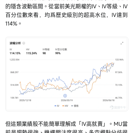
的隱含波動區間。從當前美光期權的IV、IV等級、IV
百分位數來看，均爲歷史級別的超高水位，IV達到
114%。
但這類業績股不能簡單理解成「IV高就賣」。MU當
前是趨勢很強、機構關注度很高、多空觀點分歧很