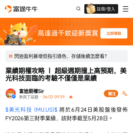
註冊/登入
迎新驚喜賞 股票/BTC等任你揀!
閃迪盈利暴增但指引遜色，存儲後續怎麼看？
業績期權攻略 ｜ 超級週期撞上高預期，美
光科技面臨的考驗不僅僅是業績
富途期權Sir
關注
參與了話題
 · 
06/22 09:39
 · 
$美光科技 (MU.US)$
 將於6月24日美股盤後發佈
FY2026第三財季業績，該財季截至5月28日。