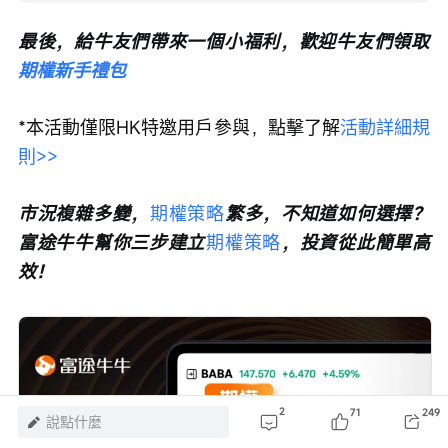
最後，給牛友們帶來一個小福利，歡迎牛友們領取
期權新手禮包
*本活動僅限HK特邀用戶參與，點擊了解
活動詳細規
則>>
市況複雜多變，
期權策略
繁多，不知道如何選擇？
富途牛牛幫你三步建立
期權策略
，投資從此簡單高
效！
2
71
249
說點什麼