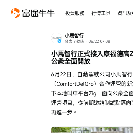
投資服務
行情工具
資訊及
小馬智行
發表了動態
 · 
06/22 07:08
小馬智行正式接入康福德高Z
公衆全面開放
6月22日，自動駕駛公司小馬智行
（ComfortDelGro）合作
下本地叫車平台Zig，面向公衆
運營項目，從前期邀請制試點邁向
再進一步。        