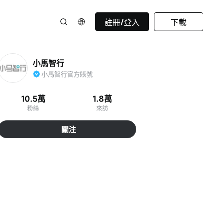
註冊/登入
下載
小馬智行
小馬智行官方賬號
10.5萬
1.8萬
粉絲
來訪
關注