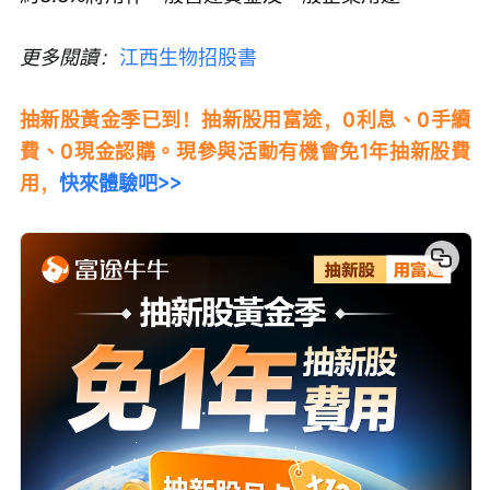
更多閱讀：
江西生物招股書
抽新股黃金季已到！抽新股用富途，0利息、0手續
費、0現金認購。現參與活動有機會免1年抽新股費
用，
快來體驗吧>>