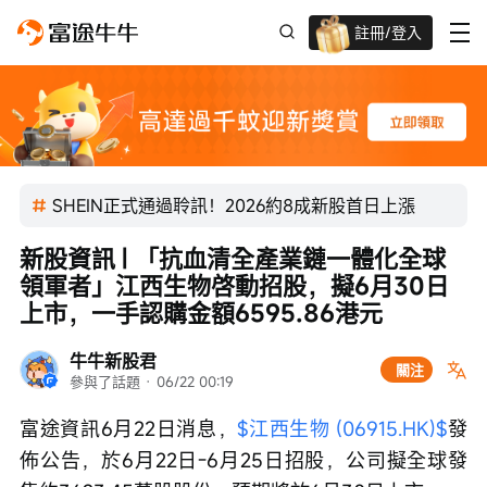
註冊/登入
新客限時
高達過千蚊獎賞
SHEIN正式通過聆訊！2026約8成新股首日上漲
新股資訊 | 「抗血清全產業鏈一體化全球
領軍者」江西生物啓動招股，擬6月30日
上市，一手認購金額6595.86港元
牛牛新股君
關注
參與了話題
 · 
06/22 00:19
富途資訊6月22日消息，
$江西生物 (06915.HK)$
發
佈公告，於6月22日-6月25日招股，公司擬全球發