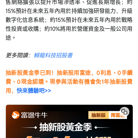
售網絡擴張以提升市場滲透率、促進長期增長；約
15%預計在未來五年內用於持續加強研發能力，升級
數字化信息系統；約15%預計在未來五年內用於戰略
性投資或收購；約10%將用於營運資金及一般公司用
途。
更多閱讀：
鱘龍科技招股書
抽新股黃金季已到！抽新股用富途，0利息、0手續
費、0現金認購。現參與活動有機會免1年抽新股費
用，
快來體驗吧>>