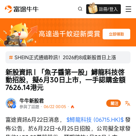
註冊/登入
迎新驚喜賞 股票/BTC等任你揀!
SHEIN正式通過聆訊！2026約8成新股首日上漲
新股資訊 | 「魚子醬第一股」鱘龍科技啓
動招股，擬6月30日上市，一手認購金額
7626.14港元
牛牛新股君
關注
參與了話題
 · 
06/22 00:05
 · 
富途資訊6月22日消息， 
$鱘龍科技 (06715.HK)$
 發
佈公告，於6月22日-6月25日招股，公司擬全球發