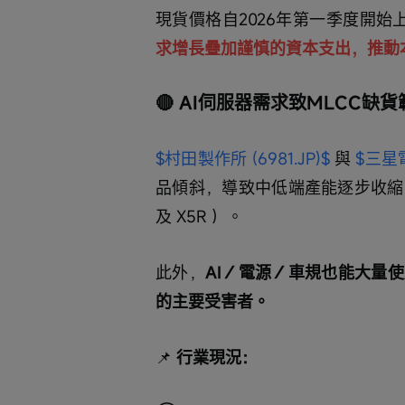
現貨價格自2026年第一季度開
求增長疊加謹慎的資本支出，推動
🔴 AI伺服器需求致MLCC缺
$村田製作所 (6981.JP)$
 與 
$三星電
品傾斜，導致中低端產能逐步收縮，通
及 X5R ）。
此外，
AI／電源／車規也能大量
的主要受害者。
📌
 行業現況：