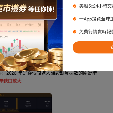
I 總產能約 
195 億顆／月
，對應 Rubin Ultra 平台
150–200 億顆
，供需緊平衡態勢明顯；
並引發漲價，OEM 廠仍重視長期客戶關係，已停
張；2026 年是從傳聞進入驗證缺貨擴散的關鍵階
8 年缺口放大