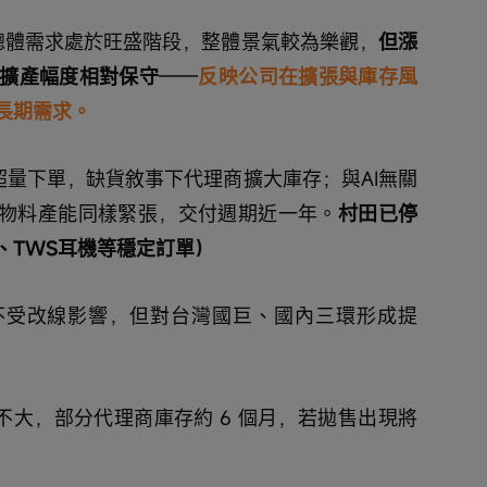
總體需求處於旺盛階段，整體景氣較為樂觀，
但漲
擴產幅度相對保守
——
反映公司在擴張與庫存風
長期需求。
超量下單，缺貨敘事下代理商擴大庫存；與AI無關
I物料產能同樣緊張，交付週期近一年。
村田已停
、TWS耳機等穩定訂單）
產品不受改線影響，但對台灣國巨、國內三環形成提
不大，部分代理商庫存約 6 個月，若拋售出現將