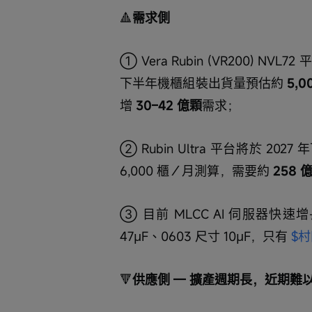
🔺
需求側 
① Vera Rubin (VR200) 
下半年機櫃組裝出貨量預估約 
5,0
增 
30–42 億顆
需求；
② Rubin Ultra 平台將於 2
6,000 櫃／月測算，需要約
 258
③ 目前 MLCC AI 伺服器快速增長
47μF、0603 尺寸 10μF，只有 
$村
🔻
供應側 — 擴產週期長，近期難以