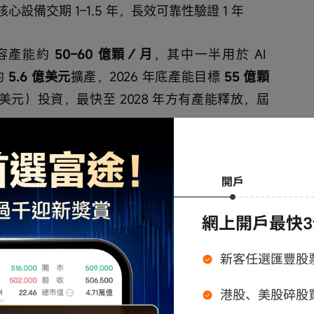
心設備交期 1–1.5 年，長效可靠性驗證 1 年
容產能約 
50–60 億顆／月
，其中一半用於 AI 
約
 5.6 億美元
擴產，2026 年底產能目標
 55 億顆
億美元）投資，最快至 2028 年方有產能釋放，屆
 2026 年底產能較 2025 年底預計提升 
21%
；菲
投資 7 億美元），2027 年可新增 30 億顆以上／
項目 100 億顆／月，聚焦車規級及通用類高容 
 7 億美元，聚焦伺服器高容 MLCC，2027 年後