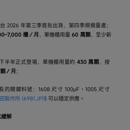
NVL72 平台 2026 年第三季首批出貨，第四季規模量產；
00–7,000 櫃／月
，單機櫃用量 
60 萬顆
，至少新
027 年下半年正式登場，單機櫃用量約 
430 萬顆
，按 
 億顆／月
；
的關鍵料號：1608 尺寸 100μF、1005 尺寸 
田製作所 (6981.JP)$
 可以穩定供應。
緩解 