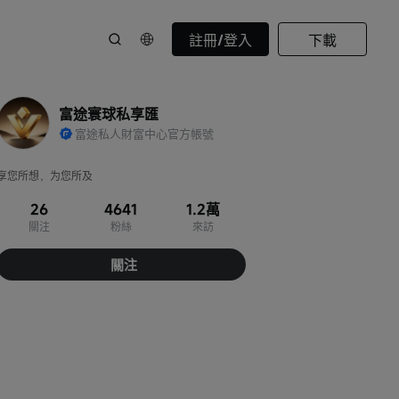
註冊/登入
下載
富途寰球私享匯
富途私人財富中心官方帳號
享您所想，为您所及
26
4641
1.2萬
關注
粉絲
來訪
關注