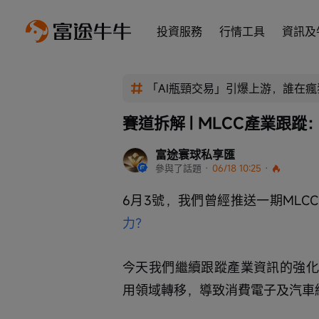
投資服務
行情工具
資訊及
「AI瓶頸交易」引爆上游，誰在
賽道拆解 | MLCC產業跟
富途寰球私享匯
參與了話題
 · 
06/18 10:25
 · 
6月3號，我們曾經推送一期MLC
力？
今天我們繼續跟蹤產業資訊的強化
用領域轉移，導致消費電子及汽車級