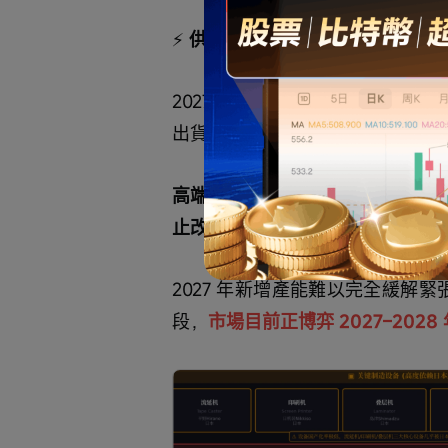
⚡
 供需平衡展望：
2027 年末三大 OEM 廠 MLCC A
出貨測算
 258 億顆／月
，缺口約 
高端產能擠兌已導致通用規格缺貨
止改線，等待擴產落地。
2027 年新增產能難以完全緩解緊
段，
市場目前正博弈 2027–202