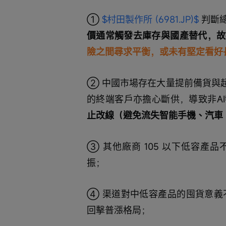
① 
$村田製作所 (6981.JP)$
 判斷
價通常觸發去庫存與國產替代，故
險之間尋求平衡，或未有堅定看好
② 中國市場存在大量提前備貨與
的終端客戶亦擔心斷供，導致非A
止改線（避免流失智能手機、汽車
③ 其他廠商 105 以下低容
振；
④ 渠道對中低容產品的囤貨意義
回擊普漲格局；