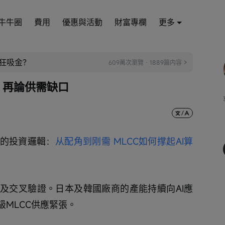
牛牛圈
費用
優惠與活動
財富專欄
更多
瘋狂吸金？
609萬次瀏覽 · 1889篇内容
蹤：再論供需缺口
C的投資邏輯：
从配角到刚需 MLCC如何撑起AI算
及交叉驗證。日本及韓國廠商的產能持續向AI應
MLCC供應緊張。