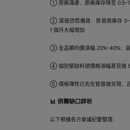
① 原廠滿產，原廠庫存降至 0.5–1
② 渠道恐慌備貨：貿易商庫存 3–4
1 個月大幅增加
③ 全品類均價漲幅 20%–40%；容
④ 個別緊缺料號價格漲幅甚至達 8–
⑤ 價格彈性已先在管道端兌現，
📊 供需缺口詳析
以下根據各方會議紀要整理：