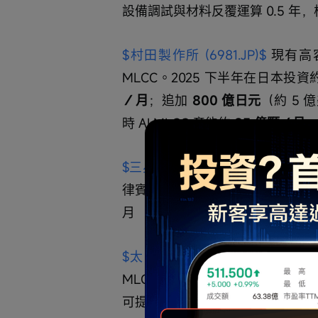
設備調試與材料反覆運算 0.5 年，核
$村田製作所 (6981.JP)$
 現有高
MLCC。2025 下半年在日本投資
／月
；追加
 800 億日元
（約 5 
時 AI MLCC 產能約 
85 億顆／月
$三星電機 (009150.KR)$
 天津基地
律賓新廠規劃為現有產能
 1.5 倍
（
月
$太陽誘電 (6976.JP)$
 江蘇常州
MLCC；2025 年第四季在韓國投資
可提供 
80 億顆／月
供應