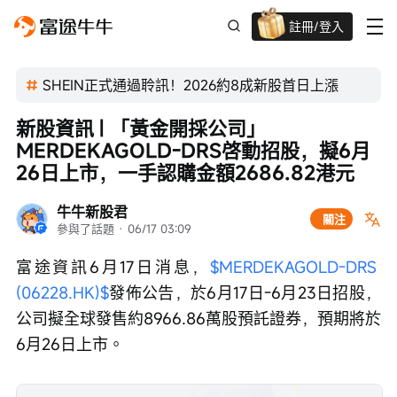
註冊/登入
迎新驚喜賞 股票/BTC等任你揀!
SHEIN正式通過聆訊！2026約8成新股首日上漲
新股資訊 | 「黃金開採公司」
MERDEKAGOLD-DRS啓動招股，擬6月
26日上市，一手認購金額2686.82港元
牛牛新股君
關注
參與了話題
 · 
06/17 03:09
富途資訊6月17日消息，
$MERDEKAGOLD-DRS 
(06228.HK)$
發佈公告，於6月17日-6月23日招股，
公司擬全球發售約8966.86萬股預託證券，預期將於
6月26日上市。