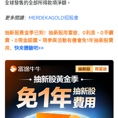
全球發售的全部所得款項淨額。
更多閱讀：
MERDEKAGOLD招股書
抽新股黃金季已到！抽新股用富途，0利息、0手續
費、0現金認購。現參與活動有機會免1年抽新股費
用，
快來體驗吧>>