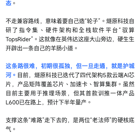
态
。
不走兼容路线，意味着要自己造“轮子”。燧原科技自
研了指令集、硬件架构和全栈软件平台“驭算
TopsRider”。这就像在英伟达这座大山旁边，硬生生
开辟出一条自己的羊肠小道。
这条路很难，初期很孤独，但一旦走通，就是护城
河。
目前，燧原科技已迭代了四代架构5款云端AI芯
片，产品矩阵覆盖芯片、加速卡、智算集群。虽然
目前主要用于推理场景，但其首款训推一体产品
L600已在路上，预计下半年量产。
支撑这条“难路”走下去的，是两位“老法师”的硬核底
气。