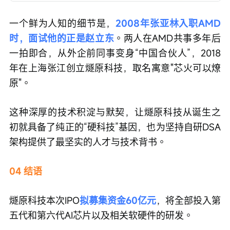
一个鲜为人知的细节是，
2008年张亚林入职AMD
时，面试他的正是赵立东
。两人在AMD共事多年后
一拍即合，从外企前同事变身“中国合伙人”，2018
年在上海张江创立燧原科技，取名寓意"芯火可以燎
原"。
这种深厚的技术积淀与默契，让燧原科技从诞生之
初就具备了纯正的“硬科技”基因，也为坚持自研DSA
架构提供了最坚实的人才与技术背书。
04 结语
燧原科技本次IPO
拟募集资金60亿元
，将全部投入第
五代和第六代AI芯片以及相关软硬件的研发。