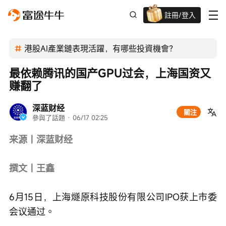
註冊/登入
迎新驚喜賞 股票/BTC等任你揀!
港股AI產業鏈表現活躍，有哪些投資機會？
最依赖腾讯的国产GPU过会，上海国资又
赚翻了
深蓝财经
關注
參與了話題
 · 
06/17 02:25
来源丨深蓝财经
撰文丨王鑫
6月15日，上海燧原科技股份有限公司IPO获上市委
会议通过。