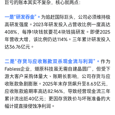
巨亏的账本其实不复杂，核心就两点：
一是“研发吞金”。
为追赶国际巨头，公司必须维持极
高研发强度。2023年研发投入占营收比例一度高达
408%，每挣1块钱就要花4块钱搞研发。即便2025
年营收大增，该比例仍达114%。三年累计研发投入
达36.76亿元。
二是“存货与应收账款双杀现金流与利润”。
作为
Fabless企业，燧原科技虽无需自建晶圆厂，但受下
游大客户采购体量大、账期长影响，公司存货与应
收账款急剧膨胀。2025年末存货飙升至8.63亿元，
应收账款逾期率高达82.96%，导致经营现金流三年
累计流出近40亿元；更因存货跌价与坏账准备的大
幅计提直接侵蚀净利润。