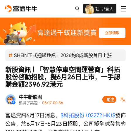
註冊/登入
迎新驚喜賞 股票/BTC等任你揀!
SHEIN正式通過聆訊！2026約8成新股首日上漲
新股資訊 | 「智慧停車空間運營商」科拓
股份啓動招股，擬6月26日上市，一手認
購金額2396.92港元
牛牛新股君
關注
參與了話題
 · 
06/17 00:56
富途資訊6月17日消息，
$科拓股份 (02272.HK)$
發佈
公告，於6月17日-6月23日招股，公司擬全球發售約