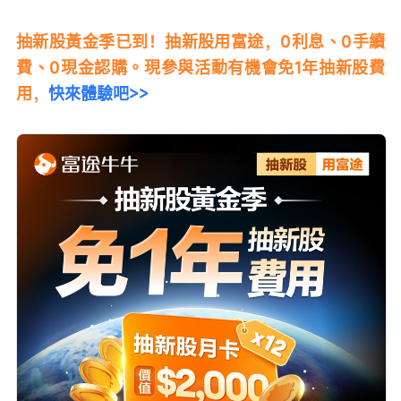
抽新股黃金季已到！抽新股用富途，0利息、0手續
費、0現金認購。現參與活動有機會免1年抽新股費
用，
快來體驗吧>>