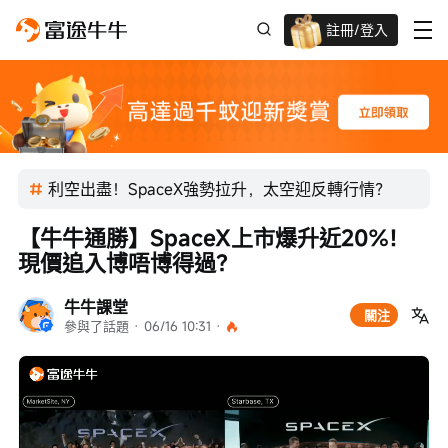
註冊/登入
迎新驚喜賞 股票/BTC等任你揀!
利空出盡！SpaceX強勢拉升，太空迎反轉行情？
【牛牛通勝】SpaceX上市爆升近20%！
現價追入博唔博得過？
牛牛課堂
關注
參與了話題
 · 
06/16 10:31
 · 