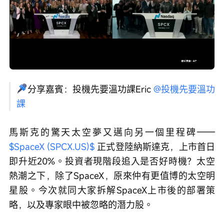
Loaded
:
Progress
:
取
0%
0%
消
/
播
靜
放
音
速
度
分享嘉賓：投機先要溫功課Eric 
@投機先要溫功
課
馬斯克的驚天太空夢又邁向另一個里程碑—— 
$SpaceX (SPCX.US)$
 正式登陸納斯達克，上市首日
即升近20%。投資者現階段追入是否好時機？太空
熱潮之下，除了SpaceX，原來仲有更值博的太空明
星股。今次就同大家拆解SpaceX上市後的部署策
略，以及專家眼中被忽略的潛力股。