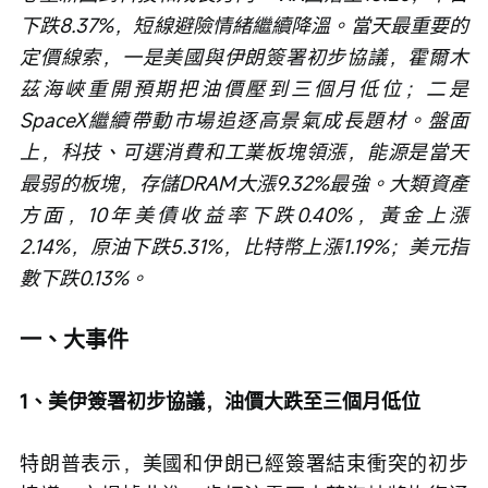
下跌8.37%，短線避險情緒繼續降溫。當天最重要的
定價線索，一是美國與伊朗簽署初步協議，霍爾木
茲海峽重開預期把油價壓到三個月低位；二是
SpaceX繼續帶動市場追逐高景氣成長題材。盤面
上，科技、可選消費和工業板塊領漲，能源是當天
最弱的板塊，存儲DRAM大漲9.32%最強。大類資產
方面，10年美債收益率下跌0.40%，黃金上漲
2.14%，原油下跌5.31%，比特幣上漲1.19%；美元指
數下跌0.13%。
一、大事件
1、美伊簽署初步協議，油價大跌至三個月低位
特朗普表示，美國和伊朗已經簽署結束衝突的初步