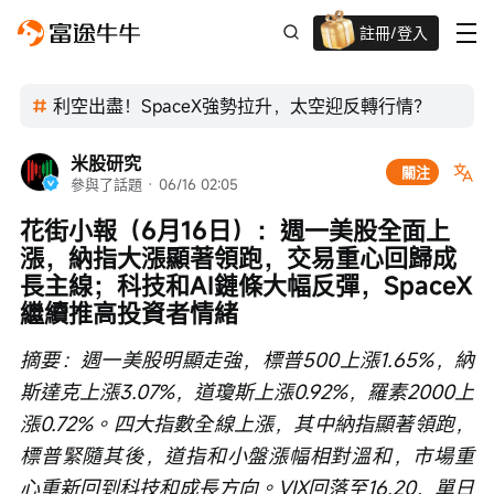
註冊/登入
迎新驚喜賞 股票/BTC等任你揀!
利空出盡！SpaceX強勢拉升，太空迎反轉行情？
米股研究
關注
參與了話題
 · 
06/16 02:05
花街小報（6月16日）：週一美股全面上
漲，納指大漲顯著領跑，交易重心回歸成
長主線；科技和AI鏈條大幅反彈，SpaceX
繼續推高投資者情緒
摘要：週一美股明顯走強，標普500上漲1.65%，納
斯達克上漲3.07%，道瓊斯上漲0.92%，羅素2000上
漲0.72%。四大指數全線上漲，其中納指顯著領跑，
標普緊隨其後，道指和小盤漲幅相對溫和，市場重
心重新回到科技和成長方向。VIX回落至16.20，單日