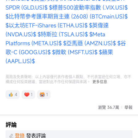
SPDR (GLD.US)$
$標普500波動率指數 (.VIX.US)$
$比特幣參考匯率期貨主連 (2608) (BTCmain.US)$
$以太坊ETF-iShares (ETHA.US)$
$英偉達 
(NVDA.US)$
$特斯拉 (TSLA.US)$
$Meta 
Platforms (META.US)$
$亞馬遜 (AMZN.US)$
$谷
歌-C (GOOG.US)$
$微軟 (MSFT.US)$
$蘋果 
(AAPL.US)$
風險及免責聲明：以上內容僅代表作者個人觀點，不代表富途任何立場，亦不
構成任何投資建議，富途對此不作任何保證與承諾。
更多信息
4
1
1
瀏覽 36.7萬
舉報
評論
登錄
發表評論