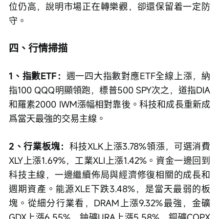
位仍高，說明市場正在轉樂觀，卻還保留着一定防
守。
四、行情掃描
1、指數ETF：
週一四大指數對應ETF全線上漲，納
指100 QQQ明顯領跑，標普500 SPY次之，道指DIA
和羅素2000 IWM漲幅相對靠後。科技和成長重新成
爲當天最強的交易主線。
2、行業板塊：
科技XLK上漲3.78%領漲，可選消費
XLY上漲1.69%，工業XLI上漲1.42%。資金一邊回到
科技主線，一邊繼續佈局與經濟修復相關的成長和
週期資產。能源XLE下跌3.48%，是當天最弱的板
塊。從細分行業看，DRAM上漲9.32%最強，金礦
GDX上漲6.55%，鈾礦URA上漲5.58%，銅礦COPX