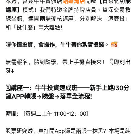
本週，富途牛牛實體店
銅鑼灣店
開啟
【日常化功能
講座】
模式！我們特邀金牌持牌店員、資深交易教
練坐鎮，連開兩場硬核講座，分別解決「怎麼投」
和「投什麼」兩大難題！
讓你
懂投資，會操作，牛牛帶你紮實搵錢。
無需報名，隨到隨學，帶上手機直接來！ 👇即刻出
發⬇️
🗓️講座一：牛牛投資速成班——新手上路!30分
鐘APP轉賬→睇盤→落單全流程!
時間：
 [每週二上午 11:00-12：00]
股票研究透，真打開App還是兩眼一抹黑？本場是純