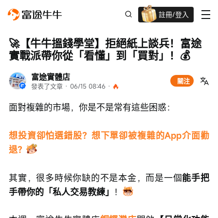
註冊/登入
迎新驚喜賞 股票/BTC等任你揀!
🚀【牛牛搵錢學堂】拒絕紙上談兵！富途
實戰派帶你從「看懂」到「買對」！💰
富途實體店
關注
發表了文章
 · 
06/15 08:46
 · 
面對複雜的市場，你是不是常有這些困惑：
想投資卻怕選錯股？想下單卻被複雜的App介面勸
退？
其實，很多時候你缺的不是本金，而是一個
能手把
手帶你的「私人交易教練」
！