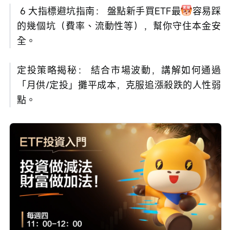
 6 大指標避坑指南： 盤點新手買ETF最
容易踩
的幾個坑（費率、流動性等），幫你守住本金安
全。
定投策略揭秘： 結合市場波動，講解如何通過
「月供/定投」攤平成本，克服追漲殺跌的人性弱
點。