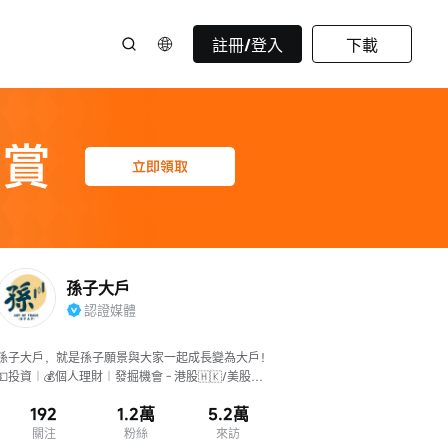
註冊/登入
下載
孫子大戶
認證媒體
孫子大戶，就是孫子願景與大家一起成長變為大戶！
💵投資︱💰個人理財︱發掘機會 - 港股🇭🇰/美股
🇺🇸/Crypto/黃金原油/外匯/期貨期權
192
1.2萬
5.2萬
關注
粉絲
來訪