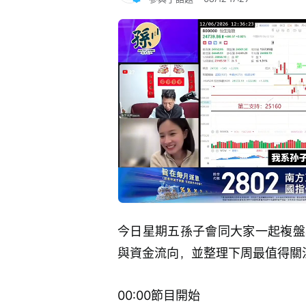
Loaded
:
Progress
:
取
0%
0%
消
/
靜
音
今日星期五孫子會同大家一起複盤
與資金流向，並整理下周最值得關
00:00節目開始