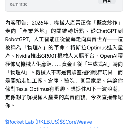
回看
06/11 11:30
內容預告：2026年，機械人產業正從「概念炒作」
走向「產業落地」的關鍵轉折點。從ChatGPT到
RobotGPT，人工智能正從螢幕走向真實世界——這
被稱為「物理AI」的革命。特斯拉Optimus進入量
產、Nvidia推出GR00T機械人大腦平台、OpenAI積
極佈局機械人供應鏈……資金正從「生成式AI」轉向
「物理AI」。機械人不再是實驗室裡的跳舞玩具，而
是開始走進工廠、倉庫、醫院，甚至家庭。無論你
係對Tesla Optimus有興趣、想捉住AI下一波浪潮，
定係想了解機械人產業的真實面貌，今次直播都啱
你。
$Rocket Lab (RKLB.US)$
$CoreWeave 