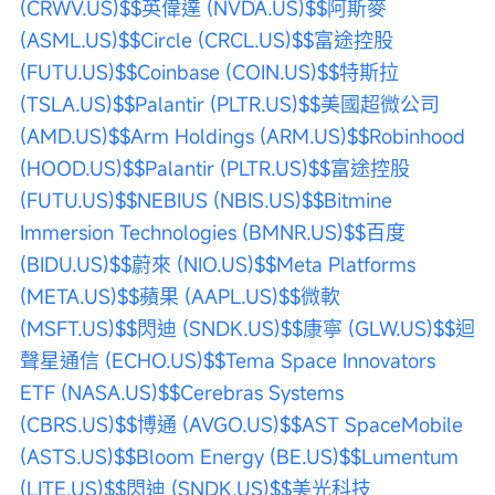
(CRWV.US)$
$英偉達 (NVDA.US)$
$阿斯麥 
(ASML.US)$
$Circle (CRCL.US)$
$富途控股 
(FUTU.US)$
$Coinbase (COIN.US)$
$特斯拉 
(TSLA.US)$
$Palantir (PLTR.US)$
$美國超微公司 
(AMD.US)$
$Arm Holdings (ARM.US)$
$Robinhood 
(HOOD.US)$
$Palantir (PLTR.US)$
$富途控股 
(FUTU.US)$
$NEBIUS (NBIS.US)$
$Bitmine 
Immersion Technologies (BMNR.US)$
$百度 
(BIDU.US)$
$蔚來 (NIO.US)$
$Meta Platforms 
(META.US)$
$蘋果 (AAPL.US)$
$微軟 
(MSFT.US)$
$閃迪 (SNDK.US)$
$康寧 (GLW.US)$
$迴
聲星通信 (ECHO.US)$
$Tema Space Innovators 
ETF (NASA.US)$
$Cerebras Systems 
(CBRS.US)$
$博通 (AVGO.US)$
$AST SpaceMobile 
(ASTS.US)$
$Bloom Energy (BE.US)$
$Lumentum 
(LITE.US)$
$閃迪 (SNDK.US)$
$美光科技 