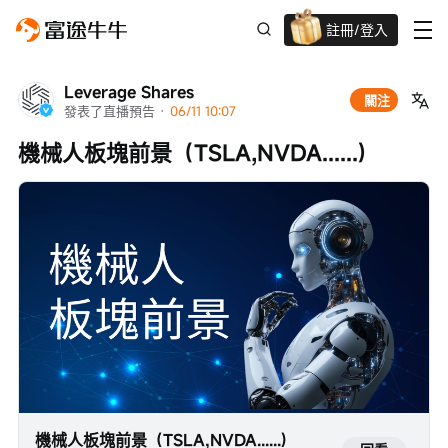
註冊/登入
迎新驚喜賞 股票/BTC等任你揀!
Leverage Shares
關注
發表了直播預告
 · 
06/11 10:07
機械人板塊前景（TSLA,NVDA......)
機械人板塊前景（TSLA,NVDA......)