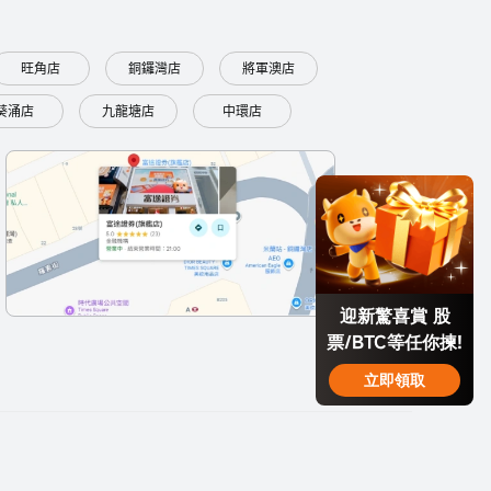
旺角店
銅鑼灣店
將軍澳店
葵涌店
九龍塘店
中環店
迎新驚喜賞 股
票/BTC等任你揀!
立即領取