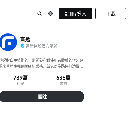
註冊/登入
下載
富途
富途控股官方賬號
透過對自主技術的不斷開發和對使用者體驗的恆久追
求來重新定義傳統經紀業務，並以此為路徑打造世界
領先的數位化金融機構。
789萬
635萬
粉絲
來訪
關注