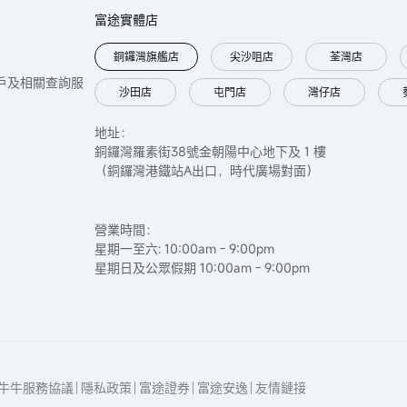
富途實體店
銅鑼灣旗艦店
尖沙咀店
荃灣店
只提供開戶及相關查詢服
沙田店
屯門店
灣仔店
地址：
銅鑼灣羅素街38號金朝陽中心地下及 1 樓
（銅鑼灣港鐵站A出口，時代廣場對面）
營業時間：
星期一至六: 10:00am - 9:00pm
星期日及公眾假期 10:00am - 9:00pm
牛牛服務協議
隱私政策
富途證券
富途安逸
友情鏈接