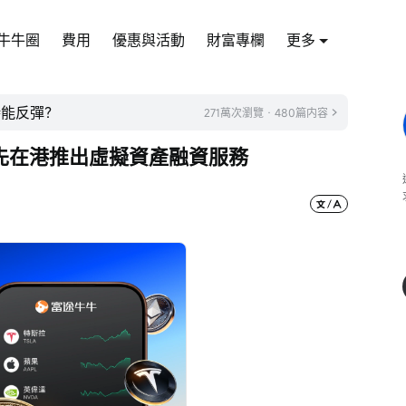
牛牛圈
費用
優惠與活動
財富專欄
更多
時能反彈？
271萬次瀏覽 · 480篇内容
先在港推出虛擬資產融資服務