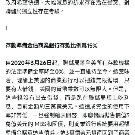
政府希望快速、大幅減息的訴求存在潛在衝突，對
聯儲局獨立性存在考驗。
1
存款準備金佔商業銀行存款比例爲15%
自
2020年3月26日
起，聯儲局將全美所有存款機構
的法定準備金率降至
0%
，並一直維持至今。這意味
着，理論上美國的商業銀行可以把錢無限循環，只
要有人借錢，美國的貨幣乘數可以無限大。但是，
這些錢沒有出去借貸，而是趴在聯儲局賬上吃利
息，目前金額約三萬億美元。這造成資金的使用下
率非常低，一旦強制縮表開啓，即聯儲局拋售價值3
萬億美元的 MBS和國債，則商業銀行系統要用超額
準備金購買這些債券。這3萬億美元資產回到了商業