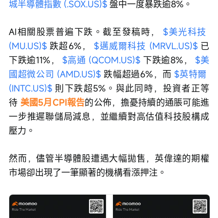
城半導體指數 (.SOX.US)$
 盤中一度暴跌逾8%。
AI相關股票普遍下跌。截至發稿時， 
$美光科技 
(MU.US)$
 跌超6%， 
$邁威爾科技 (MRVL.US)$
 已
下跌逾11%， 
$高通 (QCOM.US)$
 下跌逾8%， 
$美
國超微公司 (AMD.US)$
 跌幅超過6%，而 
$英特爾 
(INTC.US)$
 則下跌超5%。與此同時，投資者正等
待 
美國5月CPI報告
的公佈，擔憂持續的通脹可能進
一步推遲聯儲局減息，並繼續對高估值科技股構成
壓力。
然而，儘管半導體股遭遇大幅拋售，英偉達的期權
市場卻出現了一筆顯著的機構看漲押注。