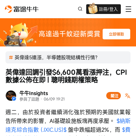
註冊/登入
迎新驚喜賞 股票/BTC等任你揀!
英偉達5連漲，半導體股現結構性行情？
英偉達回調引發$6,600萬看漲押注，CPI
數據公佈在即 | 聰明錢期權策略
牛牛Insights
關注
參與了話題
 · 
06/09 19:21
週二，由於投資者繼續消化強於預期的美國就業報
告所帶來的影響，AI基礎設施板塊再度承壓。 
$納斯
達克綜合指數 (.IXIC.US)$
 盤中跌幅超過2%，而 
$費