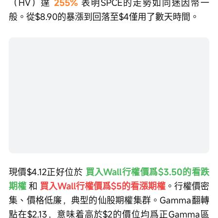
該股是盤面上波動最劇烈的標的。歷史波動率
（HV）達 
255%
 表明SPCE的走勢如同迷因幣一
般。從$8.90的暴漲到回落至$4僅用了數天時間。
現價$4.12正好位於 
買入Wall行權價爲$3.50的看跌