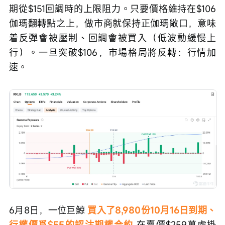
期從$151回調時的上限阻力。只要價格維持在$106
伽瑪翻轉點之上，做市商就保持正伽瑪敞口，意味
着反彈會被壓制、回調會被買入（低波動緩慢上
行）。一旦突破$106，市場格局將反轉：行情加
速。
6月8日，一位巨鯨 
買入了8,980份10月16日到期、
行權價爲$55的認沽期權合約
 在賣價$259萬處掛