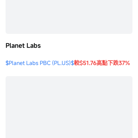
Planet Labs
$Planet Labs PBC (PL.US)$
較$51.76高點下跌37%