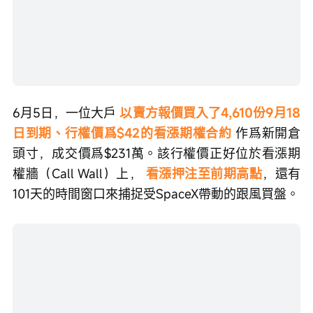
6月5日，一位大戶 
以賣方報價買入了4,610份9月18
日到期、行權價爲$42的看漲期權合約
 作爲新開倉
頭寸，成交價爲$231萬。該行權價正好位於看漲期
權牆（Call Wall）上，
 看漲押注至前期高點
，還有
101天的時間窗口來捕捉受SpaceX帶動的跟風買盤。