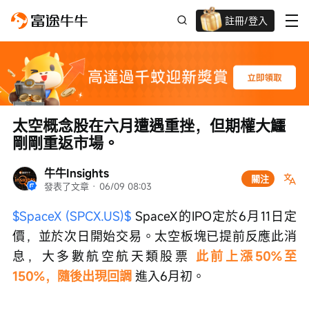
註冊/登入
迎新驚喜賞 股票/BTC等任你揀!
太空概念股在六月遭遇重挫，但期權大鱷
剛剛重返市場。
牛牛Insights
關注
發表了文章
 · 
06/09 08:03
$SpaceX (SPCX.US)$
 SpaceX的IPO定於6月11日定
價，並於次日開始交易。太空板塊已提前反應此消
息，大多數航空航天類股票 
此前上漲50%至
150%，隨後出現回調
 進入6月初。 