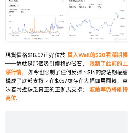
現貨價格$18.57正好位於
買入Wall的$20看漲期權
——這就是那個吸引價格的磁石， 
限制了此前的上
漲行情， 
如今也限制了任何反彈。$16的認沽期權牆
構成了底部支撐。在$7.57處存在大幅伽馬翻轉，意
味着附近缺乏真正的正伽馬支撐； 
波動率仍將維持
高位
.