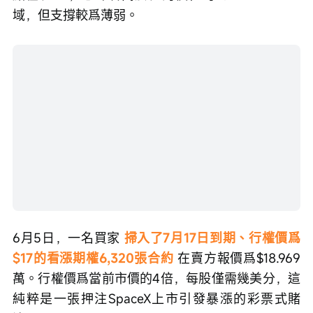
期權
 和 
買入Wall行權價爲$5的看漲期權
。行權價密
集、價格低廉，典型的仙股期權集群。Gamma翻轉
點在$2.13，意味着高於$2的價位均爲正Gamma區
域，但支撐較爲薄弱。
6月5日，一名買家 
掃入了7月17日到期、行權價爲
$17的看漲期權6,320張合約
 在賣方報價爲$18.969