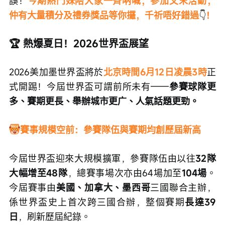
誤！
今期熱門妹陪大家一齊吶喊，參加文末活動，
仲有大量積分及禮券獎品等你攞，千祈唔好錯過
👇
！
🏆 熱爆夏日！2026世界盃展望 
2026美加墨世界盃將於
北京時間6月12日凌晨3時
正
式開踢！今屆世界盃可謂前所未有——
參賽球隊更
多、賽期更長、舉辦城市更广、人氣話題更勁。
賽事規模空前：參賽隊伍與賽期均創歷屆新高
今屆世界盃迎來大規模擴軍，參賽隊伍由以往
32隊
大幅增至48隊
，總賽事場次亦由64場加至
104場
。
今屆賽事由
美國、加拿大、墨西哥
三國聯合主辦，
係世界盃史上首次跨三國合辦，整個賽期
長達39
日
，刷新歷屆紀錄。