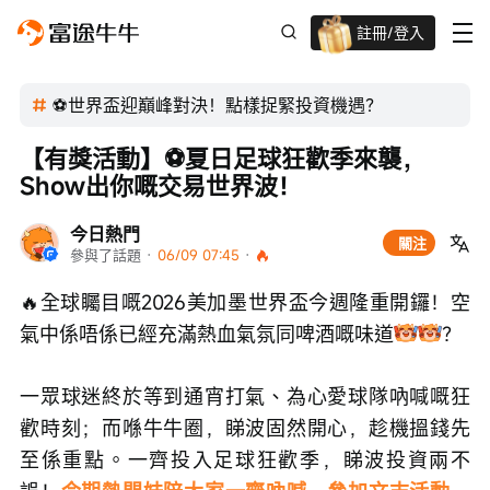
註冊/登入
迎新驚喜賞 股票/BTC等任你揀!
⚽世界盃迎巔峰對決！點樣捉緊投資機遇？
【有獎活動】⚽夏日足球狂歡季來襲，
Show出你嘅交易世界波！
今日熱門
關注
參與了話題
 · 
06/09 07:45
 · 
🔥全球矚目嘅2026美加墨世界盃今週隆重開鑼！空
氣中係唔係已經充滿熱血氣氛同啤酒嘅味道
？
一眾球迷終於等到通宵打氣、為心愛球隊吶喊嘅狂
歡時刻；而喺牛牛圈，睇波固然開心，趁機搵錢先
至係重點。一齊投入足球狂歡季，睇波投資兩不