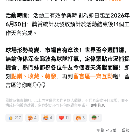
活動時間：
活動二有效參與時間為即日起至
2026年
6月30日
；獎賞統計及發放預計於活動結束後14個工
作天內完成。
球場形勢萬變，市場自有章法！世界盃今週開鑼，
無論你係深夜睇波為球隊打氣，定係緊貼市況捕捉
機會，熱門妹都祝各位牛友今個夏天滿載而歸！
即
刻
點讚、收藏、轉發
，再到
留言區一齊互動
啦！留
言區等你哋👇👇👇
風險及免責聲明：以上內容僅代表作者個人觀點，不代表富途任何立場，亦不
構成任何投資建議，富途對此不作任何保證與承諾。
更多信息
217
4
4
11
3
1
瀏覽 74.7萬
舉報