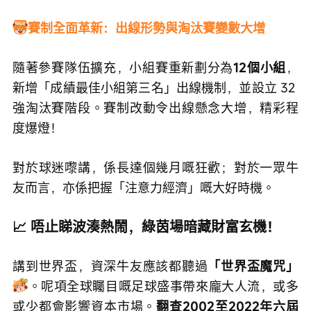
賽制全面革新：出線形勢與淘汰賽變數大增
隨著參賽隊伍擴充，小組賽重新劃分為
12個小組
，
新增「成績最佳小組第三名」出線機制，並設立 32 
強淘汰賽階段。賽制改動令出線懸念大增，精彩程
度爆燈！
對於球迷嚟講，係長達個幾月嘅狂歡；對於一眾牛
友而言，亦係把握「注意力經濟」嘅大好時機。
📈 唔止睇波湊熱鬧，綠茵場暗藏財富玄機！
講到世界盃，資深牛友應該都聽過
「世界盃魔咒」
。呢項全球矚目嘅足球盛事帶來龐大人流，或多
或少都會影響資本市場。
翻查2002至2022年六屆