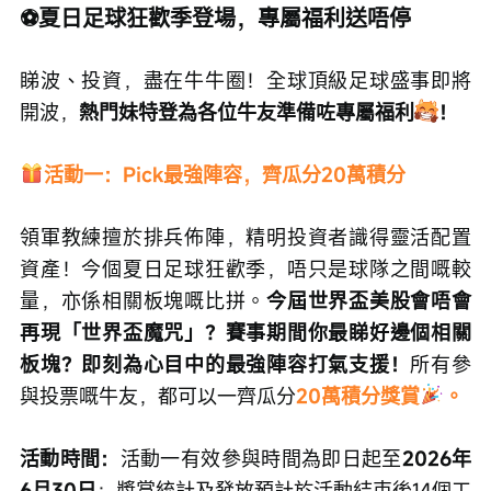
⚽️夏日足球狂歡季登場，專屬福利送唔停
睇波、投資，盡在牛牛圈！全球頂級足球盛事即將
開波，
熱門妹特登為各位牛友準備咗專屬福利
！
活動一：Pick最強陣容，齊瓜分20萬積分
領軍教練擅於排兵佈陣，精明投資者識得靈活配置
資產！今個夏日足球狂歡季，唔只是球隊之間嘅較
量，亦係相關板塊嘅比拼。
今屆世界盃美股會唔會
再現「世界盃魔咒」？賽事期間你最睇好邊個相關
板塊？即刻為心目中的最強陣容打氣支援！
所有參
與投票嘅牛友，都可以一齊瓜分
20萬積分獎賞
。
活動時間：
活動一有效參與時間為即日起至
2026年
6月30日
；獎賞統計及發放預計於活動結束後14個工