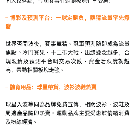
同大家盤點，今屆賽事有邊啲板塊有望受惠：
– 
博彩及預測平台：一球定勝負，競猜流量率先爆
發
世界盃開波後，賽事競猜、冠軍預測隨即成為流量
焦點。冷門賽果、十二碼大戰、出線懸念越多，合
規競猜及預測平台嘅交易次數、資金活跃度就越
高，帶動相關板塊走強。
– 
體育用品：球星帶貨，波衫波鞋熱賣
球星入波等同為品牌免費宣傳，相關波衫、波鞋及
周邊產品隨即熱賣。運動品牌主要受惠於情緒消費
及粉絲經濟。