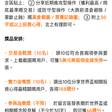
言區貼上； ② 分享近期進攻型操作（獲利最高 / 撈
底最準嘅交易）或防守型操作（大跌前清倉避險 / 
果斷止蝕）嘅
真倉截圖 / 買賣記錄圖
； ③ 附上
30 
字或以上投資心得
，言之有理即可。
獎品安排：
– 
交易金靴獎（10名）
：
頭10位符合首兩項參與要
求、上載截圖嘅用戶，可獲
5美元美股佣金減免券
一
張。
– 
實力金嘴獎（10名）：
選出10位分享世界盃相關投
資心得最精闢嘅用戶，各得
188積分
。
– 
參與為樂獎（不限）
：
於留言區發表關於世界盃或
相關概念股見解（不少於30字），即可獲
66積分
。