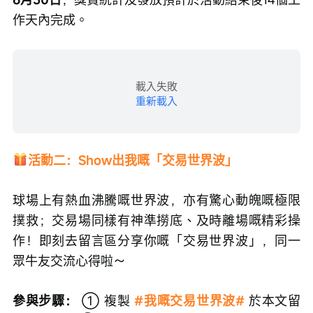
作天內完成。
載入失敗
重新載入
活動二：Show出我嘅「交易世界波」
球場上有熱血沸騰嘅世界波，亦有驚心動魄嘅極限
撲救；交易場同樣有神準撈底、及時離場嘅精彩操
作！即刻去留言區分享你嘅「交易世界波」，同一
眾牛友交流心得啦～
參與步驟：
 ① 複製
#我嘅交易世界波#
於本文留