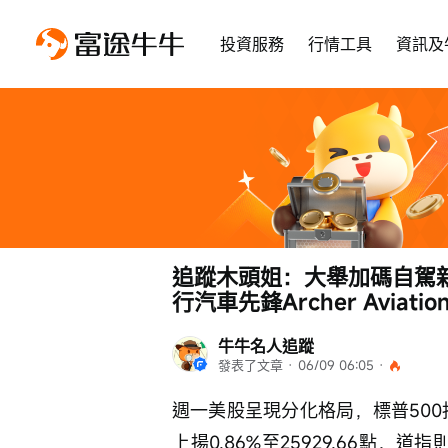
投資服務
行情工具
資訊及
追蹤木頭姐：大舉加碼自駕新星P
行汽車先鋒Archer Aviatio
牛牛名人追蹤
發表了文章
 · 
06/09 06:05
 · 
週一美股呈現分化格局，標普500指
上揚0.86%至25929.66點，道指