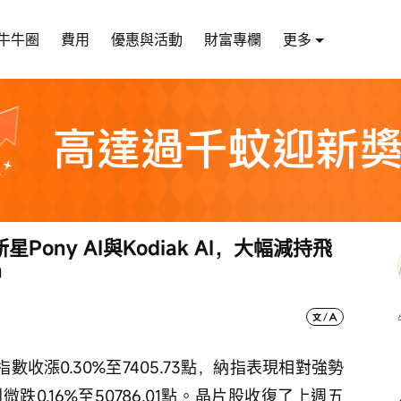
牛牛圈
費用
優惠與活動
財富專欄
更多
ony AI與Kodiak AI，大幅減持飛
n
數收漲0.30%至7405.73點，納指表現相對強勢
則微跌0.16%至50786.01點。晶片股收復了上週五