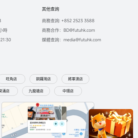
其他查詢
8
商務查詢: +852 2523 3588
小時
商務合作：BD@futuhk.com
1:30
媒體查詢：media@futuhk.com
旺角店
銅鑼灣店
將軍澳店
葵涌店
九龍塘店
中環店