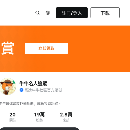
註冊/登入
下載
牛牛名人追蹤
富途牛牛社區官方賬號
牛牛帶你追蹤巨頭動向，解碼投資訊號。
20
1.9萬
2.8萬
關注
粉絲
來訪