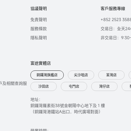
協議聲明
客戶服務專線
免責聲明
+852 2523 358
服務條款
交易日：全天24
隱私聲明
非交易日：9:30-2
富途實體店
銅鑼灣旗艦店
尖沙咀店
荃灣店
只提供開戶及相關查詢服
沙田店
屯門店
灣仔店
地址：
銅鑼灣羅素街38號金朝陽中心地下及 1 樓
（銅鑼灣港鐵站A出口，時代廣場對面）
營業時間：