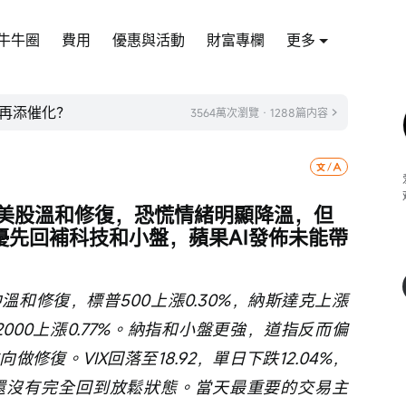
牛牛圈
費用
優惠與活動
財富專欄
更多
再添催化？
3564萬次瀏覽 · 1288篇内容
一美股溫和修復，恐慌情緒明顯降溫，但
優先回補科技和小盤，蘋果AI發佈未能帶
和修復，標普500上漲0.30%，納斯達克上漲
素2000上漲0.77%。納指和小盤更強，道指反而偏
修復。VIX回落至18.92，單日下跌12.04%，
還沒有完全回到放鬆狀態。當天最重要的交易主