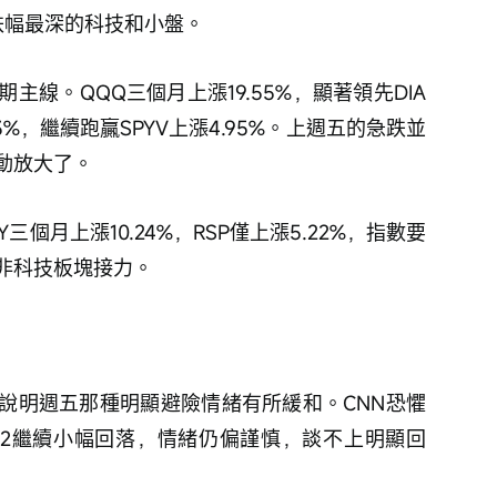
五跌幅最深的科技和小盤。
線。QQQ三個月上漲19.55%，顯著領先DIA
.03%，繼續跑贏SPYV上漲4.95%。上週五的急跌並
動放大了。
個月上漲10.24%，RSP僅上漲5.22%，指數要
非科技板塊接力。
04%，說明週五那種明顯避險情緒有所緩和。CNN恐懼
42繼續小幅回落，情緒仍偏謹慎，談不上明顯回