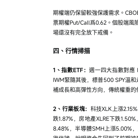
期權端仍保留較強保護需求。CBOE總Put
票期權Put/Call爲0.62。
場還沒有完全放下戒備。
四、行情掃描
1、指數ETF：
週一四大指數對應 E
IWM緊隨其後，標普500 SPY
補成長和高彈性方向，傳統權重的
2、行業板塊：
科技XLK上漲2.1
跌1.87%，房地產XLRE下跌1.5
8.48%，半導體SMH上漲5.00%