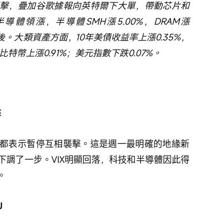
擊，疊加谷歌據報向英特爾下大單，帶動芯片和
體領漲，半導體SMH漲5.00%，DRAM漲
後。大類資產方面，10年美債收益率上漲0.35%，
，比特幣上漲0.91%；美元指數下跌0.07%。
擊
都表示暫停互相襲擊。這是週一最明確的地緣新
下調了一步。VIX明顯回落，科技和半導體因此得
。
U