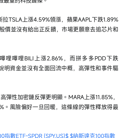
殺最重的科技鏈條。
TSLA上漲4.59%領漲，蘋果AAPL下跌1.89%
I，但股價並沒有給出正反饋，市場更願意去追芯片和
哩嗶哩BILI上漲2.86%，而拼多多PDD下跌
0%。這說明資金並沒有全面回流中概，高彈性和事件驅
，高彈性加密鏈反彈更明顯。MARA上漲11.85%，
漲2.80%。風險偏好一旦回暖，這條線的彈性釋放得最
0指數ETF-SPDR (SPY.US)$
$納斯達克100指數 