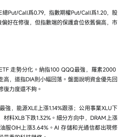
/Call爲0.79，指數期權Put/Call爲1.20，股
個股端風險偏好在修復，但指數端的保護倉位依舊偏高，市
TF 走勢分化。納指100 QQQ最強，羅素2000 
溫和走高，道指DIA則小幅回落。盤面說明資金優先回
修復力度還不夠。
5%最強，能源XLE上漲1.14%跟漲；公用事業XLU下
0%，材料XLB下跌1.32%。細分方向中，DRAM上漲
，油服OIH上漲3.64%。AI 存儲和光通信都出現修