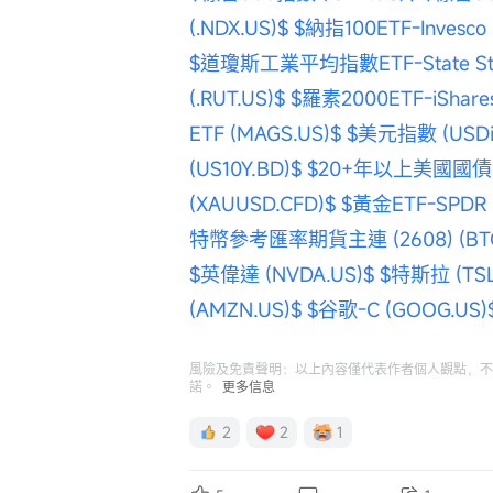
(.NDX.US)$
$納指100ETF-Invesco 
$道瓊斯工業平均指數ETF-State Stree
(.RUT.US)$
$羅素2000ETF-iShares
ETF (MAGS.US)$
$美元指數 (USDin
(US10Y.BD)$
$20+年以上美國國債ETF-
(XAUUSD.CFD)$
$黃金ETF-SPDR (
特幣參考匯率期貨主連 (2608) (BTCm
$英偉達 (NVDA.US)$
$特斯拉 (TSL
(AMZN.US)$
$谷歌-C (GOOG.US)
風險及免責聲明：以上內容僅代表作者個人觀點，不
諾。
更多信息
2
2
1