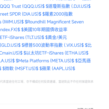
QQQ Trust (QQQ.US)$
$道瓊斯指數 (.DJI.US)$
t SPDR (DIA.US)$
$羅素2000指數 
 (IWM.US)$
$Roundhill Magnificent Seven 
dex.FX)$
$美國10年期國債收益率 
iShares (TLT.US)$
$黃金/美元 
GLD.US)$
$標普500波動率指數 (.VIX.US)$
$比
ain.US)$
$以太坊ETF-iShares (ETHA.US)$
A.US)$
$Meta Platforms (META.US)$
$亞馬遜 
$
$微軟 (MSFT.US)$
$蘋果 (AAPL.US)$
代表富途任何立場，亦不構成任何投資建議，富途對此不作任何保證與承