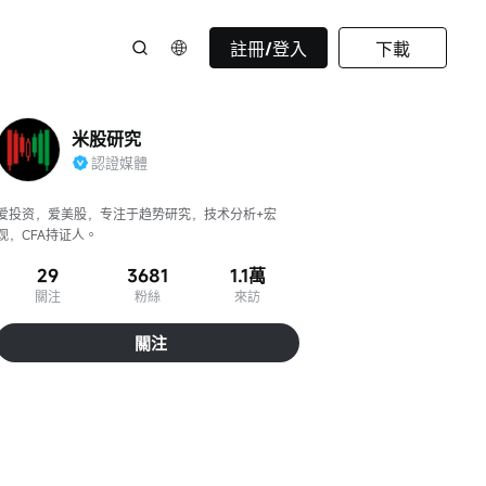
註冊/登入
下載
米股研究
認證媒體
爱投资，爱美股，专注于趋势研究，技术分析+宏
观，CFA持证人。
29
3681
1.1萬
關注
粉絲
來訪
關注