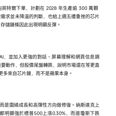
向英特爾下單，計劃在 2028 年生產逾 300 萬顆 
 基建需求並未降溫的判斷，也給上週五遭重挫的芯片
I 存儲鏈條因此出現明顯反彈。
iri AI，並加入更強的對話、屏幕理解和網頁信息調
的重要動作，但股價尾盤轉跌，說明市場還在等更直
更多來自芯片鏈，而不是蘋果本身。
而是圍繞成長和高彈性方向做修復。納斯達克上
7%，都明顯強於標普500上漲0.30%，而道瓊斯下跌