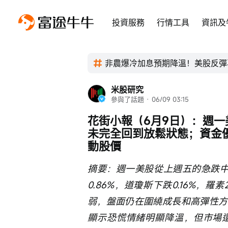
投資服務
行情工具
資訊及
非農爆冷加息預期降溫！美股反彈
米股研究
參與了話題
 · 
06/09 03:15
花街小報（6月9日）：週
未完全回到放鬆狀態；資金
動股價
摘要：週一美股從上週五的急跌中溫
0.86%，道瓊斯下跌0.16%，羅
弱，盤面仍在圍繞成長和高彈性方向做
顯示恐慌情緒明顯降溫，但市場