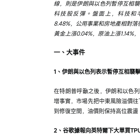
線，則是伊朗與以色列暫停互相襲
科技股反彈。盤面上，科技和半導
8.48%，公用事業和房地產相對落
黃金上漲0.04%，原油上漲1.14%
一、大事件
1、伊朗與以色列表示暫停互相襲
在特朗普呼籲之後，伊朗和以色列
增事實，市場先把中東風險溢價往
到修復空間，油價則保持高位震盪
2、谷歌據報向英特爾下大單買TP