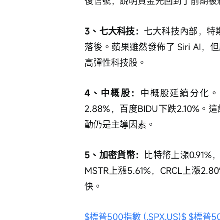
復信號，說明資金先回到了前期被
3、七大科技：
七大科技內部，特斯拉
落後。蘋果雖然發佈了 Siri A
高彈性科技股。
4、中概股：
中概股延續分化。嗶
2.88%，百度BIDU下跌2.1
動仍是主導因素。
5、加密貨幣：
比特幣上漲0.91%
MSTR上漲5.61%，CRCL上
快。
$標普500指數 (.SPX.US)$
$標普50