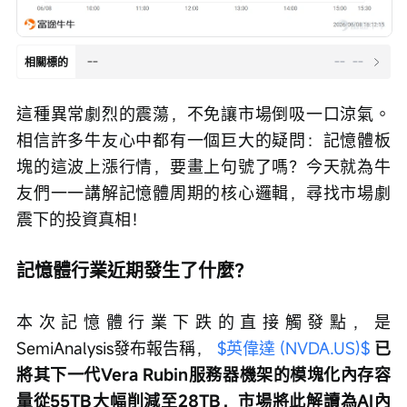
--
--
--
相關標的
這種異常劇烈的震蕩，不免讓市場倒吸一口涼氣。
相信許多牛友心中都有一個巨大的疑問：記憶體板
塊的這波上漲行情，要畫上句號了嗎？今天就為牛
友們一一講解記憶體周期的核心邏輯，尋找市場劇
震下的投資真相！
記憶體行業近期發生了什麼？
本次記憶體行業下跌的直接觸發點，是
SemiAnalysis發布報告稱， 
$英偉達 (NVDA.US)$
已
將其下一代Vera Rubin服務器機架的模塊化內存容
量從55TB大幅削減至28TB，市場將此解讀為AI內