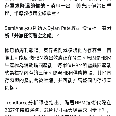
存需求降溫的信號。
消息一出，美光股價當日重
挫，半導體板塊全線承壓。
SemiAnalysis創始人Dylan Patel隨后澄清稱，
其分
析「并無任何看空之處」。
據巴倫周刊報道，英偉達削減模塊化內存容量，實
際上可能反映HBM擠出效應正在發生。原因是HBM
生產極為消耗晶圓產能，每單位HBM所需晶圓產能
約為標準內存的三倍。隨著HBM供應擴張，其他內
存類型的產能會被壓縮，并可能推高整個內存行業
價格。
Trendforce分析師也指出，隨著HBM技術代際在
2027年持續演進，芯片尺寸擴大與需求同步上升，