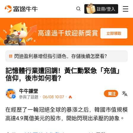
註冊/登入
迎新驚喜賞 股票/BTC等任你揀!
閃迪盈利暴增但指引遜色，存儲後續怎麼看？
記憶體行業遭回調！黃仁勳緊急「充值」
信仰，後市如何看？
牛牛課堂
關注
參與了話題
 · 
06/08 10:07
 · 
在經歷了一輪冠絕全球的暴漲之后，韓國市值規模
高達4.9萬億美元的股市，開始閃現出承壓的跡象。