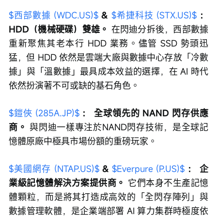
$西部數據 (WDC.US)$
 & 
$希捷科技 (STX.US)$
：
HDD（機械硬碟）雙雄。
 在閃迪分拆後，西部數據
重新聚焦其老本行 HDD 業務。儘管 SSD 勢頭迅
猛，但 HDD 依然是雲端大廠與數據中心存放「冷數
據」與「溫數據」最具成本效益的選擇，在 AI 時代
依然扮演著不可或缺的基石角色。
$鎧俠 (285A.JP)$
：
全球領先的 NAND 閃存供應
商。
 與閃迪一樣專注於NAND閃存技術，是全球記
憶體原廠中極具市場份額的重磅玩家。
$美國網存 (NTAP.US)$
 & 
$Everpure (P.US)$
：
企
業級記憶體解決方案提供商。
 它們本身不生產記憶
體顆粒，而是將其打造成高效的「全閃存陣列」與
數據管理軟體，是企業端部署 AI 算力集群時極度依