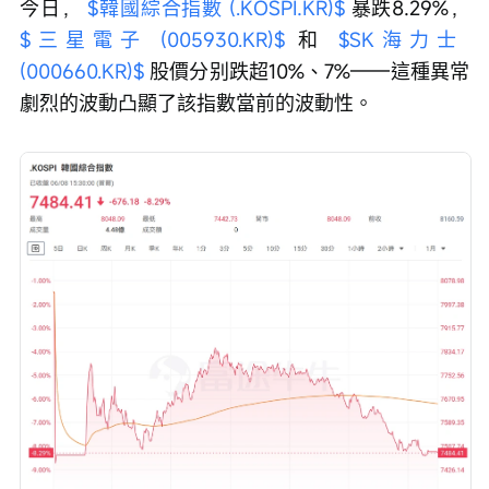
今日， 
$韓國綜合指數 (.KOSPI.KR)$
 暴跌8.29%， 
$三星電子 (005930.KR)$
 和 
$SK海力士 
(000660.KR)$
 股價分别跌超10%、7%——這種異常
劇烈的波動凸顯了該指數當前的波動性。