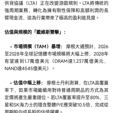
供貨協議（LTA）正在改變游戲規則。LTA將傳統的
強周期業務，轉化為擁有剛性保障和高額利潤的長
臂現金流，這為行業帶來了極高的盈利能見度。
估值與規模的「戴維斯雙擊」：
    ◦ 
市場規模（TAM）暴增：
 摩根大通預計，2026
至2028年全球記憶體市場規模將大幅上修，2028年
有望達到1.7萬億美元（DRAM達1.237萬億美元，
NAND達4545億美元）。
    ◦ 
估值中樞上移：
 摩根士丹利測算，在LTA高覆蓋
率下，如果市場繼續用對待普通周期品的方式為其
定價將產生嚴重錯位。若LTA覆蓋率提升至80%，三
星和SK海力士的隱含整體P/E應突破10.5倍，完成從
周期股向成長股的估值躍遷。