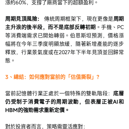
漲約60%，支撐了廠商當下的超額盈利。
周期見頂風險：
 傳統周期框架下，現在更像是
周期
主升浪的後半段，而不是底部反轉初期
。手機、PC
等消費端需求已開始轉弱。伯恩斯坦預測，價格漲
幅將在今年三季度明顯放緩，隨著新增產能的逐步
釋放，行業景氣度或在2027年下半年見頂並回歸常
態。
3、總結：如何應對當前的「估值撕裂」？
當前記憶體行業正處於一個特殊的雙軌階段：
底層
仍受制于消費電子的周期波動，但表層正被AI和
HBM的強勁需求重新定價。
對於投資者而言，策略需靈活應對：