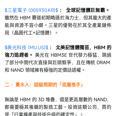
$三星電子 (005930.KR)$
：
全球記憶體巨無霸。
雖然在 HBM 賽道初期略遜於海力士，但其龐大的產
能與資源不容小覷。三星的優勢在於其全產業鏈佈
局（晶圓代工+記憶體）。
$美光科技 (MU.US)$
：
北美記憶體獨苗，HBM 的
強力追趕者。
 美光在 HBM3E 世代發力極猛，跳過
了部分中間代次直接與巨頭競爭，且在傳統 DRAM 
和 NAND 領域擁有極強的定價話語權。
二、 賣水人：超級周期的「底層推手」
無論是 HBM 的 3D 堆疊，還是更高層數的 NAND，
都需要極其複雜的製造工藝。投資這類公司，買的
是「行業擴產與技術升級的確定性」。