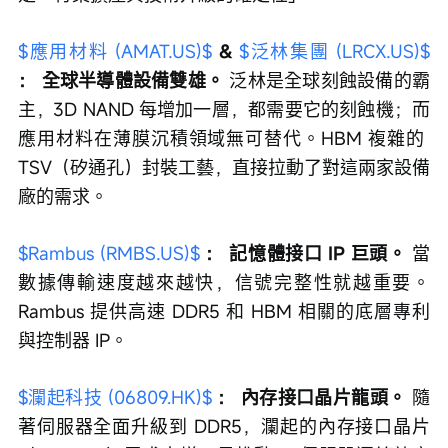
$應用材料 (AMAT.US)$
& 
$泛林集團 (LRCX.US)$
：
全球半導體設備雙雄。
 泛林是全球刻蝕設備的霸
主，3D NAND 每增加一層，都需要它的刻蝕機；而
應用材料在薄膜沉積領域無可替代。HBM 複雜的 
TSV（矽通孔）封裝工藝，直接拉動了對這兩家設備
廠的需求。
$Rambus (RMBS.US)$
：
記憶體接口 IP 巨頭。
 當
數據傳輸速度越來越快，信號完整性就越重要。
Rambus 提供高速 DDR5 和 HBM 相關的底層專利
與控制器 IP。
$瀾起科技 (06809.HK)$
：
內存接口晶片龍頭。
 隨
著伺服器全面升級到 DDR5，瀾起的內存接口晶片