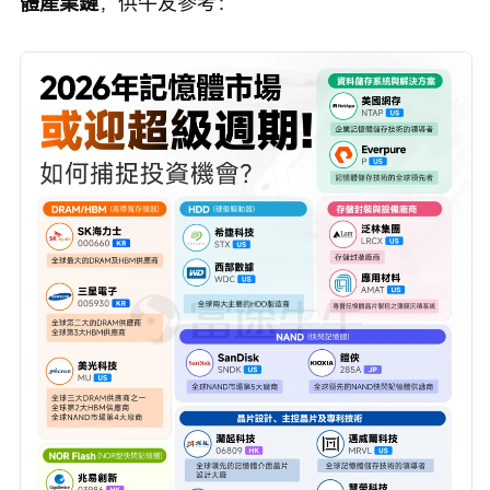
體產業鏈
，供牛友參考：