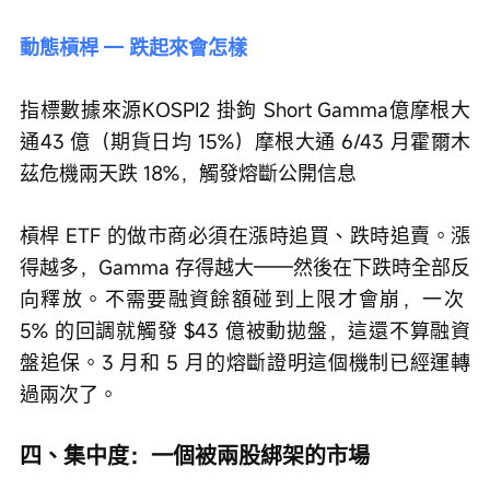
動態槓桿 — 跌起來會怎樣
指標數據來源KOSPI2 掛鉤 Short Gamma億摩根大
通43 億（期貨日均 15%）摩根大通 6/43 月霍爾木
茲危機兩天跌 18%，觸發熔斷公開信息
槓桿 ETF 的做市商必須在漲時追買、跌時追賣。漲
得越多，Gamma 存得越大——然後在下跌時全部反
向釋放。不需要融資餘額碰到上限才會崩，一次 
5% 的回調就觸發 $43 億被動拋盤，這還不算融資
盤追保。3 月和 5 月的熔斷證明這個機制已經運轉
過兩次了。
四、集中度：一個被兩股綁架的市場