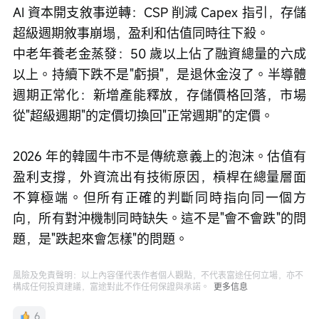
AI 資本開支敘事逆轉：CSP 削減 Capex 指引，存儲
超級週期敘事崩塌，盈利和估值同時往下殺。
中老年養老金蒸發：50 歲以上佔了融資總量的六成
以上。持續下跌不是"虧損"，是退休金沒了。半導體
週期正常化：新增產能釋放，存儲價格回落，市場
從"超級週期"的定價切換回"正常週期"的定價。
2026 年的韓國牛市不是傳統意義上的泡沫。估值有
盈利支撐，外資流出有技術原因，槓桿在總量層面
不算極端。但所有正確的判斷同時指向同一個方
向，所有對沖機制同時缺失。這不是"會不會跌"的問
題，是"跌起來會怎樣"的問題。
風險及免責聲明：以上內容僅代表作者個人觀點，不代表富途任何立場，亦不
構成任何投資建議，富途對此不作任何保證與承諾。
更多信息
6