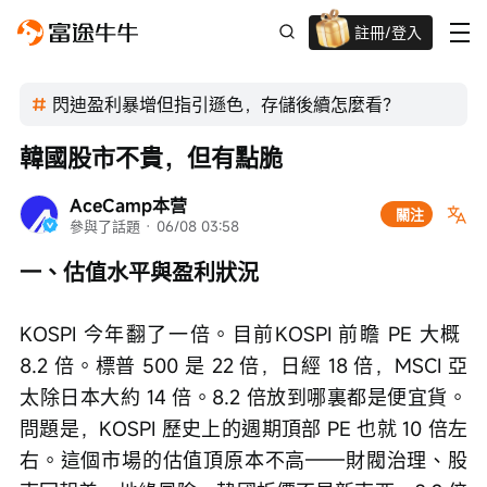
註冊/登入
迎新驚喜賞 股票/BTC等任你揀!
閃迪盈利暴增但指引遜色，存儲後續怎麼看？
韓國股市不貴，但有點脆
AceCamp本营
關注
參與了話題
 · 
06/08 03:58
一、估值水平與盈利狀況
KOSPI 今年翻了一倍。目前KOSPI 前瞻 PE 大概 
8.2 倍。標普 500 是 22 倍，日經 18 倍，MSCI 亞
太除日本大約 14 倍。8.2 倍放到哪裏都是便宜貨。
問題是，KOSPI 歷史上的週期頂部 PE 也就 10 倍左
右。這個市場的估值頂原本不高——財閥治理、股