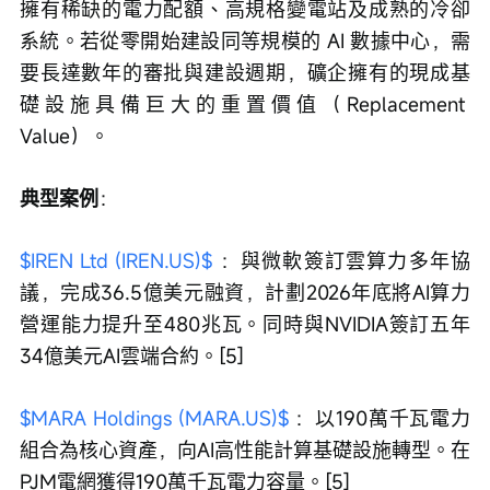
擁有稀缺的電力配額、高規格變電站及成熟的冷卻
系統。若從零開始建設同等規模的 AI 數據中心，需
要長達數年的審批與建設週期，礦企擁有的現成基
礎設施具備巨大的重置價值（Replacement 
Value）。
典型案例
：
$IREN Ltd (IREN.US)$
 ：與微軟簽訂雲算力多年協
議，完成36.5億美元融資，計劃2026年底將AI算力
營運能力提升至480兆瓦。同時與NVIDIA簽訂五年
34億美元AI雲端合約。[5]
$MARA Holdings (MARA.US)$
 ：以190萬千瓦電力
組合為核心資產，向AI高性能計算基礎設施轉型。在
PJM電網獲得190萬千瓦電力容量。[5]