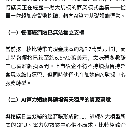
幣礦業正在經歷一場大規模的商業模式重構——從
單一依賴加密貨幣挖礦，轉向AI算力基礎設施運營。
（一）挖礦經濟賬已無法獨立支撐
當前挖一枚比特幣的現金成本約為8.7萬美元 [5]，而
比特幣價格已跌至約6.5-7.0萬美元，意味著多數礦
工已處於虧損區間。上市礦企不得不持續拋售持幣
套現以維持運營，但同時他們也在加速向AI數據中心
服務轉型。
（二）AI算力短缺與礦場得天獨厚的資源禀賦
與挖礦日益緊繃的經濟賬形成對比，訓練AI大模型所
需的GPU、電力與數據中心供不應求。比特幣礦企