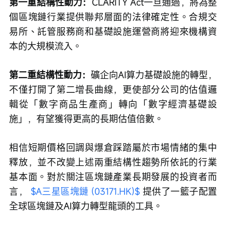
第一重結構性動力：
CLARITY Act一旦通過，將為整
個區塊鏈行業提供聯邦層面的法律確定性。合規交
易所、託管服務商和基礎設施運營商將迎來機構資
本的大規模流入。
第二重結構性動力：
礦企向AI算力基礎設施的轉型，
不僅打開了第二增長曲線，更使部分公司的估值邏
輯從「數字商品生產商」轉向「數字經濟基礎設
施」，有望獲得更高的長期估值倍數。
相信短期價格回調與爆倉踩踏屬於市場情緒的集中
釋放，並不改變上述兩重結構性趨勢所依託的行業
基本面。對於關注區塊鏈產業長期發展的投資者而
言， 
$A三星區塊鏈 (03171.HK)$
 提供了一籃子配置
全球區塊鏈及AI算力轉型龍頭的工具。