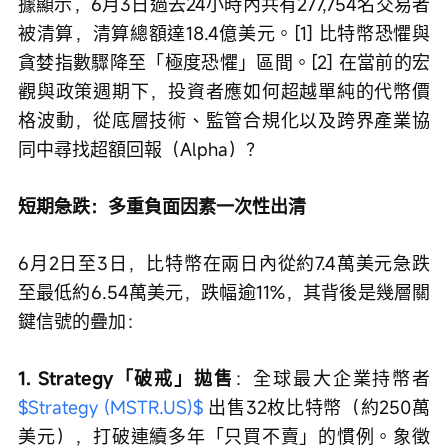
據顯示，6月3日過去24小時內共有277,754名交易者
被清算，清算總額達18.4億美元。[1] 比特幣恐懼與
貪婪指數驟降至「極度恐懼」區間。[2] 在當前的宏
觀與政策週期下，投資者應如何超越單純的代幣價
格波動，從底層技術、監管合規化以及跨界產業協
同中尋找超額回報（Alpha）？
短期急跌：多重負面因素一次性出清
6月2日至3日，比特幣在兩日內從約7.4萬美元急跌
至最低約6.54萬美元，跌幅逾11%，其背後是幾層關
鍵信號的疊加：
1. Strategy「破戒」拋售
：全球最大企業持幣者 
$Strategy (MSTR.US)$
 出售32枚比特幣（約250萬
美元），打破連續多年「只買不賣」的慣例。象徵