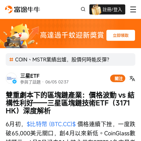
註冊/登入
迎新驚喜賞 股票/BTC等任你揀!
COIN、MSTR業績出爐，股價何時能反彈？
三星ETF
關注
參與了話題
 · 
06/05 02:37
雙重劇本下的區塊鏈產業：價格波動 vs 結
構性利好——三星區塊鏈技術ETF（3171 
HK）深度解析
6月初，
$比特幣 (BTC.CC)$
 價格連續下挫，一度跌
破65,000美元關口，創4月以來新低。CoinGlass數