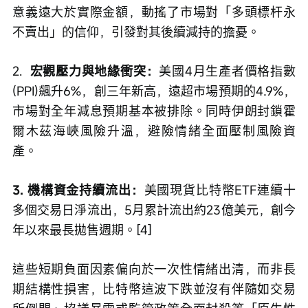
意義遠大於實際金額，動搖了市場對「多頭標杆永
不賣出」的信仰，引發對其後續減持的擔憂。
2.  
宏觀壓力與地緣衝突：
美國4月生產者價格指數
(PPI)飆升6%，創三年新高，遠超市場預期的4.9%，
市場對全年減息預期基本被排除。同時伊朗封鎖霍
爾木茲海峽風險升溫，避險情緒全面壓制風險資
產。
3. 機構資金持續流出：
美國現貨比特幣ETF連續十
多個交易日淨流出，5月累計流出約23億美元，創今
年以來最長拋售週期。[4]
這些短期負面因素偏向於一次性情緒出清，而非長
期結構性損害，比特幣這波下跌並沒有伴隨如交易